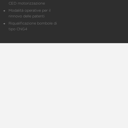
CED motorizzazione
Modalità operative per il
rinnovo delle patenti
Riqualificazione bombole di
tipo CNG4