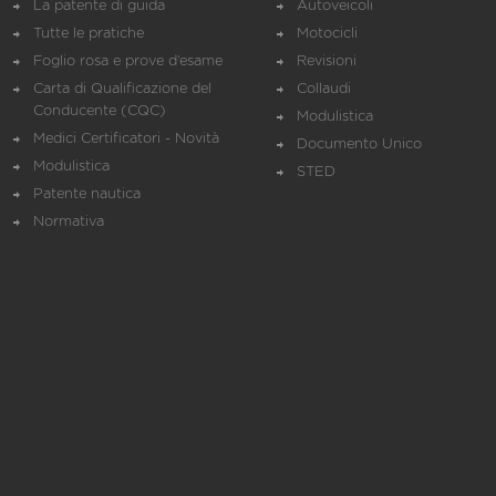
La patente di guida
Autoveicoli
Tutte le pratiche
Motocicli
Foglio rosa e prove d’esame
Revisioni
Carta di Qualificazione del
Collaudi
Conducente (CQC)
Modulistica
Medici Certificatori - Novità
Documento Unico
Modulistica
STED
Patente nautica
Normativa