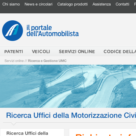
Chi siamo
News e circolari
Catalogo prodotti
Assistenza
Contatti
PATENTI
VEICOLI
SERVIZI ONLINE
CODICE DELL
Servizi online
//
Ricerca e Gestione UMC
Ricerca Uffici della Motorizzazione Civi
Ricerca Uffici della