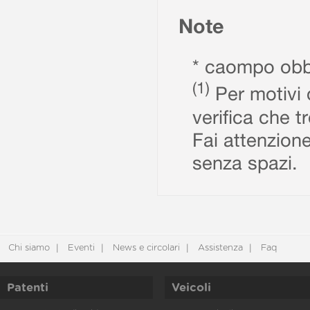
Note
* caompo obbl
(1)
Per motivi d
verifica che t
Fai attenzione
senza spazi.
Chi siamo
Eventi
News e circolari
Assistenza
Faq
Patenti
Veicoli