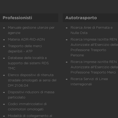
Professionisti
Autotrasporto
Manuale gestione utenze per
Ricerca Aree di Fermata e
agenzie
Nulla Osta
Materia ADR-RID-ADN
Ricerca Imprese Iscritte REN 
Autorizzate all'Esercizio della
Trasporto delle merci
Professione Trasporto
deperibili - ATP
Persone
Database delle località a
Ricerca Imprese iscritte REN 
supporto dei sistemi RDS
Autorizzate all'Esercizio della
TMC
Professione Trasporto Merci
Elenco dispositivi di ritenuta
Ricerca Servizi di Linea
stradale omologati ai sensi del
Interregionali
DM 21.06.04
Dispositivi riduzioni di massa
particolato
Codici immatricolativi di
ciclomotori omologati
Modalità di collegamento al