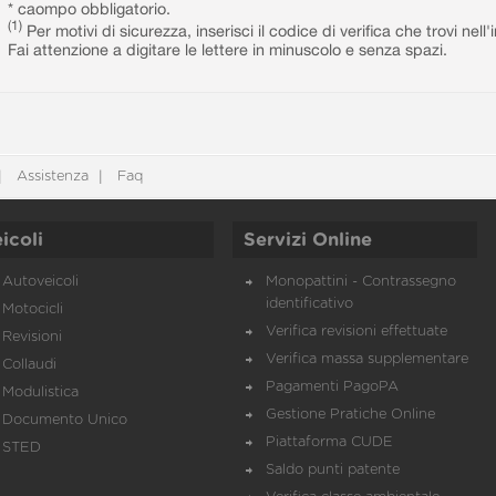
* caompo obbligatorio.
(1)
Per motivi di sicurezza, inserisci il codice di verifica che trovi nel
Fai attenzione a digitare le lettere in minuscolo e senza spazi.
Assistenza
Faq
icoli
Servizi Online
Autoveicoli
Monopattini - Contrassegno
identificativo
Motocicli
Verifica revisioni effettuate
Revisioni
Verifica massa supplementare
Collaudi
Pagamenti PagoPA
Modulistica
Gestione Pratiche Online
Documento Unico
Piattaforma CUDE
STED
Saldo punti patente