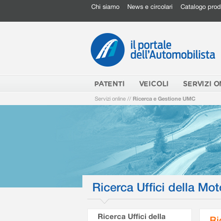
Chi siamo
News e circolari
Catalogo prod
PATENTI
VEICOLI
SERVIZI O
Servizi online
//
Ricerca e Gestione UMC
Ricerca Uffici della Mot
Ricerca Uffici della
Ri