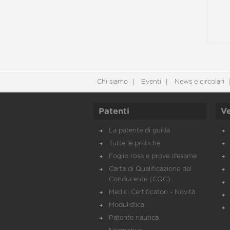
Chi siamo
Eventi
News e circolari
Patenti
Ve
La patente di guida
Tutte le pratiche
Foglio rosa e prove d’esame
Carta di Qualificazione del
Conducente (CQC)
Medici Certificatori - Novità
Modulistica
Patente nautica