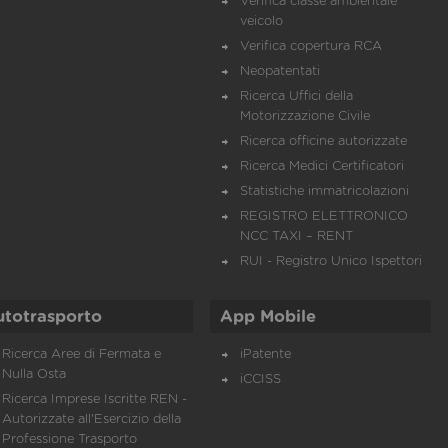
Verifica classe ambientale
veicolo
Verifica copertura RCA
Neopatentati
Ricerca Uffici della
Motorizzazione Civile
Ricerca officine autorizzate
Ricerca Medici Certificatori
Statistiche immatricolazioni
REGISTRO ELETTRONICO
NCC TAXI – RENT
RUI - Registro Unico Ispettori
utotrasporto
App Mobile
Ricerca Aree di Fermata e
iPatente
Nulla Osta
iCCISS
Ricerca Imprese Iscritte REN -
Autorizzate all'Esercizio della
Professione Trasporto