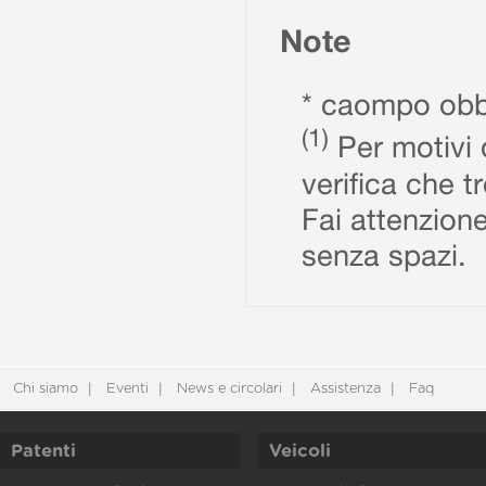
Note
* caompo obbl
(1)
Per motivi d
verifica che t
Fai attenzione
senza spazi.
Chi siamo
Eventi
News e circolari
Assistenza
Faq
Patenti
Veicoli