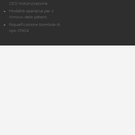
CED motorizzazione
Modalità operative per il
rinnovo delle patenti
Riqualificazione bombole di
tipo CNG4