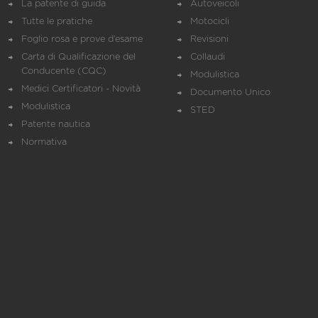
La patente di guida
Autoveicoli
Tutte le pratiche
Motocicli
Foglio rosa e prove d’esame
Revisioni
Carta di Qualificazione del
Collaudi
Conducente (CQC)
Modulistica
Medici Certificatori - Novità
Documento Unico
Modulistica
STED
Patente nautica
Normativa