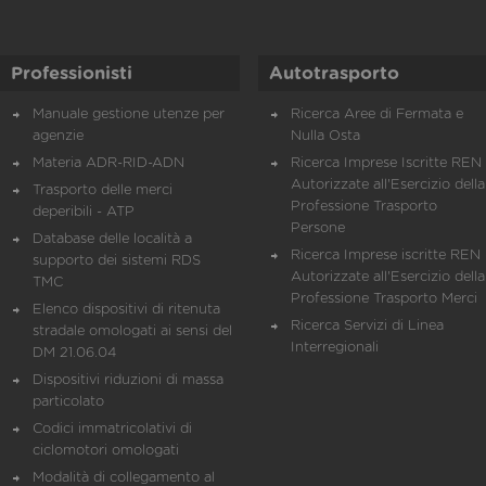
Professionisti
Autotrasporto
Manuale gestione utenze per
Ricerca Aree di Fermata e
agenzie
Nulla Osta
Materia ADR-RID-ADN
Ricerca Imprese Iscritte REN 
Autorizzate all'Esercizio della
Trasporto delle merci
Professione Trasporto
deperibili - ATP
Persone
Database delle località a
Ricerca Imprese iscritte REN 
supporto dei sistemi RDS
Autorizzate all'Esercizio della
TMC
Professione Trasporto Merci
Elenco dispositivi di ritenuta
Ricerca Servizi di Linea
stradale omologati ai sensi del
Interregionali
DM 21.06.04
Dispositivi riduzioni di massa
particolato
Codici immatricolativi di
ciclomotori omologati
Modalità di collegamento al