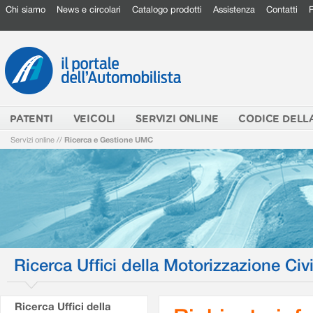
Chi siamo
News e circolari
Catalogo prodotti
Assistenza
Contatti
PATENTI
VEICOLI
SERVIZI ONLINE
CODICE DELL
Servizi online
//
Ricerca e Gestione UMC
Ricerca Uffici della Motorizzazione Civi
Ricerca Uffici della