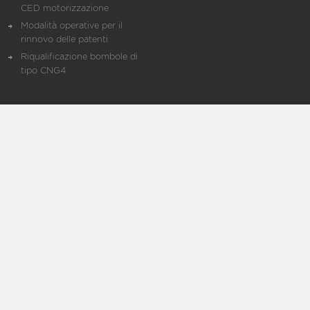
CED motorizzazione
Modalità operative per il
rinnovo delle patenti
Riqualificazione bombole di
tipo CNG4