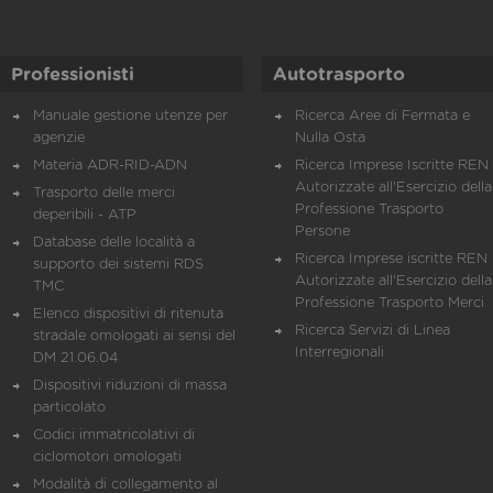
Professionisti
Autotrasporto
Manuale gestione utenze per
Ricerca Aree di Fermata e
agenzie
Nulla Osta
Materia ADR-RID-ADN
Ricerca Imprese Iscritte REN 
Autorizzate all'Esercizio della
Trasporto delle merci
Professione Trasporto
deperibili - ATP
Persone
Database delle località a
Ricerca Imprese iscritte REN 
supporto dei sistemi RDS
Autorizzate all'Esercizio della
TMC
Professione Trasporto Merci
Elenco dispositivi di ritenuta
Ricerca Servizi di Linea
stradale omologati ai sensi del
Interregionali
DM 21.06.04
Dispositivi riduzioni di massa
particolato
Codici immatricolativi di
ciclomotori omologati
Modalità di collegamento al