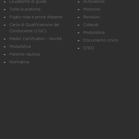
La patente di guida
Autoveicoli
Tutte le pratiche
Motocicli
Foglio rosa e prove d’esame
Revisioni
Carta di Qualificazione del
Collaudi
Conducente (CQC)
Modulistica
Medici Certificatori - Novità
Documento Unico
Modulistica
STED
Patente nautica
Normativa