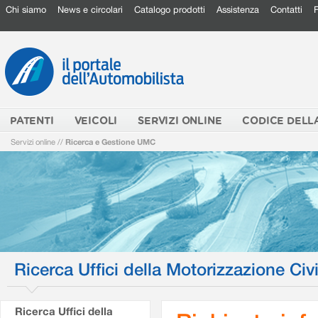
Chi siamo
News e circolari
Catalogo prodotti
Assistenza
Contatti
PATENTI
VEICOLI
SERVIZI ONLINE
CODICE DELL
Servizi online
//
Ricerca e Gestione UMC
Ricerca Uffici della Motorizzazione Civi
Ricerca Uffici della