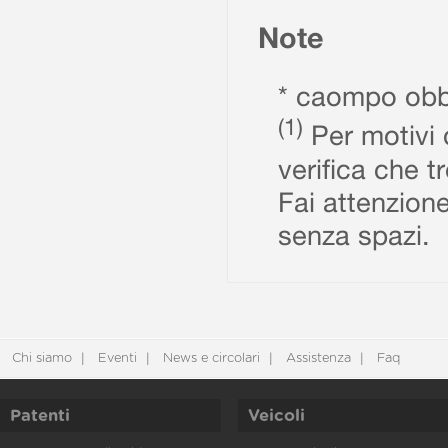
Note
* caompo obbl
(1)
Per motivi d
verifica che t
Fai attenzione
senza spazi.
Chi siamo
Eventi
News e circolari
Assistenza
Faq
Patenti
Veicoli