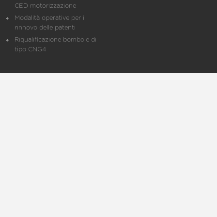
CED motorizzazione
Modalità operative per il
rinnovo delle patenti
Riqualificazione bombole di
tipo CNG4