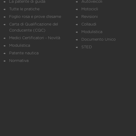
La patente di guida
Autoveicoli
Tutte le pratiche
Motocicli
Foglio rosa e prove d’esame
Revisioni
Carta di Qualificazione del
Collaudi
Conducente (CQC)
Modulistica
Medici Certificatori - Novità
Documento Unico
Modulistica
STED
Patente nautica
Normativa