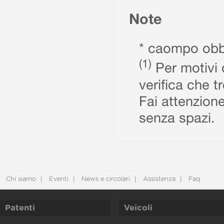
Note
* caompo obbl
(1)
Per motivi d
verifica che t
Fai attenzione
senza spazi.
Chi siamo
Eventi
News e circolari
Assistenza
Faq
Patenti
Veicoli