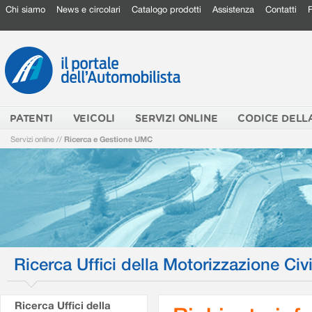
Chi siamo
News e circolari
Catalogo prodotti
Assistenza
Contatti
PATENTI
VEICOLI
SERVIZI ONLINE
CODICE DELL
Servizi online
//
Ricerca e Gestione UMC
Ricerca Uffici della Motorizzazione Civi
Ricerca Uffici della