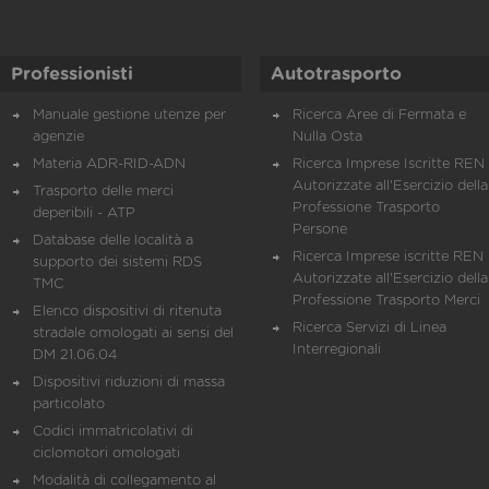
Professionisti
Autotrasporto
Manuale gestione utenze per
Ricerca Aree di Fermata e
agenzie
Nulla Osta
Materia ADR-RID-ADN
Ricerca Imprese Iscritte REN 
Autorizzate all'Esercizio della
Trasporto delle merci
Professione Trasporto
deperibili - ATP
Persone
Database delle località a
Ricerca Imprese iscritte REN 
supporto dei sistemi RDS
Autorizzate all'Esercizio della
TMC
Professione Trasporto Merci
Elenco dispositivi di ritenuta
Ricerca Servizi di Linea
stradale omologati ai sensi del
Interregionali
DM 21.06.04
Dispositivi riduzioni di massa
particolato
Codici immatricolativi di
ciclomotori omologati
Modalità di collegamento al