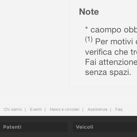
Note
* caompo obbl
(1)
Per motivi d
verifica che t
Fai attenzione
senza spazi.
Chi siamo
Eventi
News e circolari
Assistenza
Faq
Patenti
Veicoli