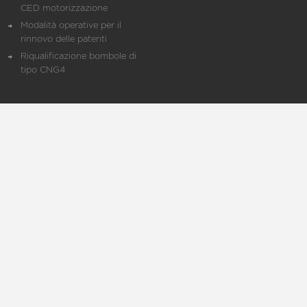
CED motorizzazione
Modalità operative per il
rinnovo delle patenti
Riqualificazione bombole di
tipo CNG4