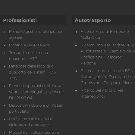
Professionisti
Autotrasporto
Manuale gestione utenze per
Ricerca Aree di Fermata e
agenzie
Nulla Osta
Materia ADR-RID-ADN
Ricerca Imprese Iscritte REN 
Autorizzate all'Esercizio della
Trasporto delle merci
Professione Trasporto
deperibili - ATP
Persone
Database delle località a
Ricerca Imprese iscritte REN 
supporto dei sistemi RDS
Autorizzate all'Esercizio della
TMC
Professione Trasporto Merci
Elenco dispositivi di ritenuta
Ricerca Servizi di Linea
stradale omologati ai sensi del
Interregionali
DM 21.06.04
Dispositivi riduzioni di massa
particolato
Codici immatricolativi di
ciclomotori omologati
Modalità di collegamento al