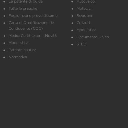
La patente di guida
Autoveicoli
Tutte le pratiche
Motocicli
Foglio rosa e prove d’esame
Revisioni
Carta di Qualificazione del
Collaudi
Conducente (CQC)
Modulistica
Medici Certificatori - Novità
Documento Unico
Modulistica
STED
Patente nautica
Normativa