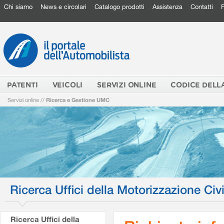
Chi siamo
News e circolari
Catalogo prodotti
Assistenza
Contatti
PATENTI
VEICOLI
SERVIZI ONLINE
CODICE DELL
Servizi online
//
Ricerca e Gestione UMC
Ricerca Uffici della Motorizzazione Civi
Ricerca Uffici della