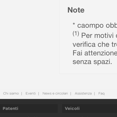
Note
* caompo obbl
(1)
Per motivi d
verifica che t
Fai attenzione
senza spazi.
Chi siamo
Eventi
News e circolari
Assistenza
Faq
Patenti
Veicoli