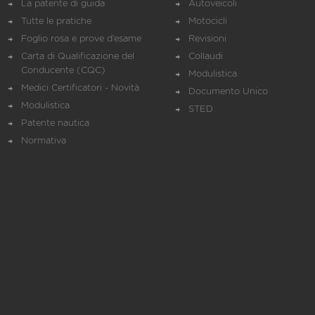
La patente di guida
Autoveicoli
Tutte le pratiche
Motocicli
Foglio rosa e prove d’esame
Revisioni
Carta di Qualificazione del
Collaudi
Conducente (CQC)
Modulistica
Medici Certificatori - Novità
Documento Unico
Modulistica
STED
Patente nautica
Normativa