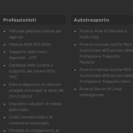
Professionisti
Autotrasporto
Manuale gestione utenze per
Ricerca Aree di Fermata e
agenzie
Nulla Osta
Materia ADR-RID-ADN
Ricerca Imprese Iscritte REN 
Autorizzate all'Esercizio della
Trasporto delle merci
Professione Trasporto
deperibili - ATP
Persone
Database delle località a
Ricerca Imprese iscritte REN 
supporto dei sistemi RDS
Autorizzate all'Esercizio della
TMC
Professione Trasporto Merci
Elenco dispositivi di ritenuta
Ricerca Servizi di Linea
stradale omologati ai sensi del
Interregionali
DM 21.06.04
Dispositivi riduzioni di massa
particolato
Codici immatricolativi di
ciclomotori omologati
Modalità di collegamento al