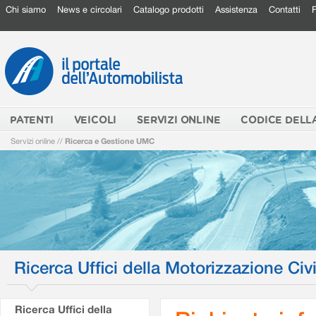
Chi siamo
News e circolari
Catalogo prodotti
Assistenza
Contatti
PATENTI
VEICOLI
SERVIZI ONLINE
CODICE DELL
Servizi online
//
Ricerca e Gestione UMC
Ricerca Uffici della Motorizzazione Civi
Ricerca Uffici della