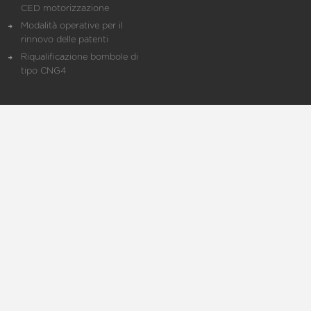
CED motorizzazione
Modalità operative per il
rinnovo delle patenti
Riqualificazione bombole di
tipo CNG4