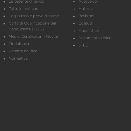
La patente di guida
Autoveicoli
Tutte le pratiche
Motocicli
Foglio rosa e prove d’esame
Revisioni
Carta di Qualificazione del
Collaudi
Conducente (CQC)
Modulistica
Medici Certificatori - Novità
Documento Unico
Modulistica
STED
Patente nautica
Normativa