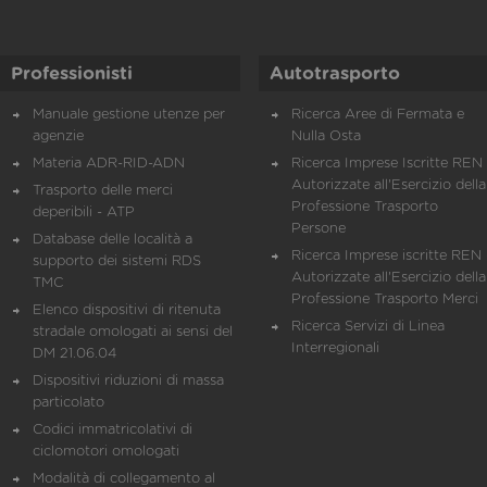
Professionisti
Autotrasporto
Manuale gestione utenze per
Ricerca Aree di Fermata e
agenzie
Nulla Osta
Materia ADR-RID-ADN
Ricerca Imprese Iscritte REN 
Autorizzate all'Esercizio della
Trasporto delle merci
Professione Trasporto
deperibili - ATP
Persone
Database delle località a
Ricerca Imprese iscritte REN 
supporto dei sistemi RDS
Autorizzate all'Esercizio della
TMC
Professione Trasporto Merci
Elenco dispositivi di ritenuta
Ricerca Servizi di Linea
stradale omologati ai sensi del
Interregionali
DM 21.06.04
Dispositivi riduzioni di massa
particolato
Codici immatricolativi di
ciclomotori omologati
Modalità di collegamento al