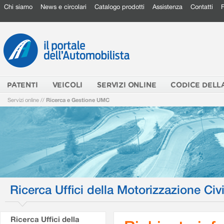
Chi siamo
News e circolari
Catalogo prodotti
Assistenza
Contatti
PATENTI
VEICOLI
SERVIZI ONLINE
CODICE DELL
Servizi online
//
Ricerca e Gestione UMC
Ricerca Uffici della Motorizzazione Civi
Ricerca Uffici della