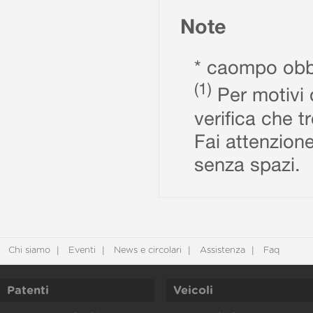
Note
* caompo obbl
(1)
Per motivi d
verifica che t
Fai attenzione
senza spazi.
Chi siamo
Eventi
News e circolari
Assistenza
Faq
Patenti
Veicoli