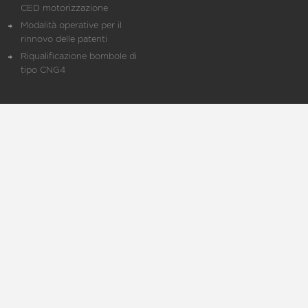
CED motorizzazione
Modalità operative per il
rinnovo delle patenti
Riqualificazione bombole di
tipo CNG4