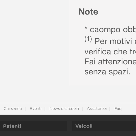
Note
* caompo obbl
(1)
Per motivi d
verifica che t
Fai attenzione
senza spazi.
Chi siamo
Eventi
News e circolari
Assistenza
Faq
Patenti
Veicoli