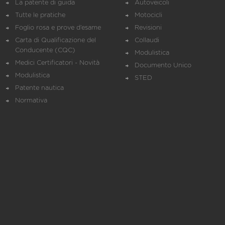
La patente di guida
Autoveicoli
Tutte le pratiche
Motocicli
Foglio rosa e prove d’esame
Revisioni
Carta di Qualificazione del
Collaudi
Conducente (CQC)
Modulistica
Medici Certificatori - Novità
Documento Unico
Modulistica
STED
Patente nautica
Normativa