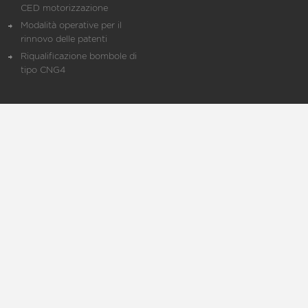
CED motorizzazione
Modalità operative per il
rinnovo delle patenti
Riqualificazione bombole di
tipo CNG4