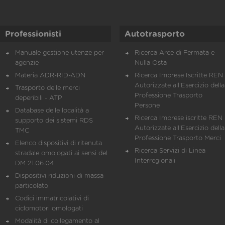
Professionisti
Autotrasporto
Manuale gestione utenze per
Ricerca Aree di Fermata e
agenzie
Nulla Osta
Materia ADR-RID-ADN
Ricerca Imprese Iscritte REN 
Autorizzate all'Esercizio della
Trasporto delle merci
Professione Trasporto
deperibili - ATP
Persone
Database delle località a
Ricerca Imprese iscritte REN 
supporto dei sistemi RDS
Autorizzate all'Esercizio della
TMC
Professione Trasporto Merci
Elenco dispositivi di ritenuta
Ricerca Servizi di Linea
stradale omologati ai sensi del
Interregionali
DM 21.06.04
Dispositivi riduzioni di massa
particolato
Codici immatricolativi di
ciclomotori omologati
Modalità di collegamento al