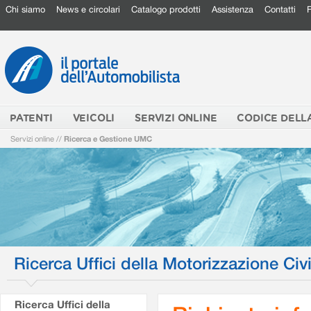
Chi siamo
News e circolari
Catalogo prodotti
Assistenza
Contatti
PATENTI
VEICOLI
SERVIZI ONLINE
CODICE DELL
Servizi online
//
Ricerca e Gestione UMC
Ricerca Uffici della Motorizzazione Civi
Ricerca Uffici della