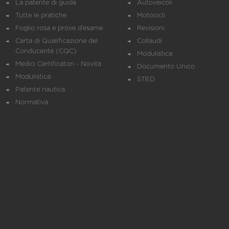
La patente di guida
Autoveicoli
Tutte le pratiche
Motocicli
Foglio rosa e prove d’esame
Revisioni
Carta di Qualificazione del
Collaudi
Conducente (CQC)
Modulistica
Medici Certificatori - Novità
Documento Unico
Modulistica
STED
Patente nautica
Normativa