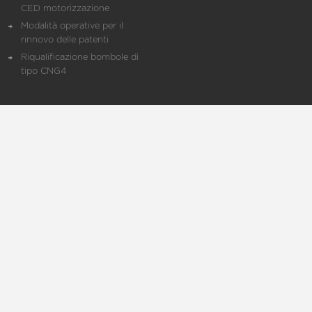
CED motorizzazione
Modalità operative per il
rinnovo delle patenti
Riqualificazione bombole di
tipo CNG4