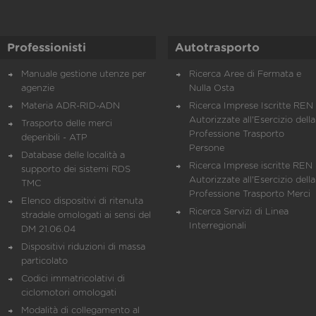
Professionisti
Autotrasporto
Manuale gestione utenze per
Ricerca Aree di Fermata e
agenzie
Nulla Osta
Materia ADR-RID-ADN
Ricerca Imprese Iscritte REN 
Autorizzate all'Esercizio della
Trasporto delle merci
Professione Trasporto
deperibili - ATP
Persone
Database delle località a
Ricerca Imprese iscritte REN 
supporto dei sistemi RDS
Autorizzate all'Esercizio della
TMC
Professione Trasporto Merci
Elenco dispositivi di ritenuta
Ricerca Servizi di Linea
stradale omologati ai sensi del
Interregionali
DM 21.06.04
Dispositivi riduzioni di massa
particolato
Codici immatricolativi di
ciclomotori omologati
Modalità di collegamento al