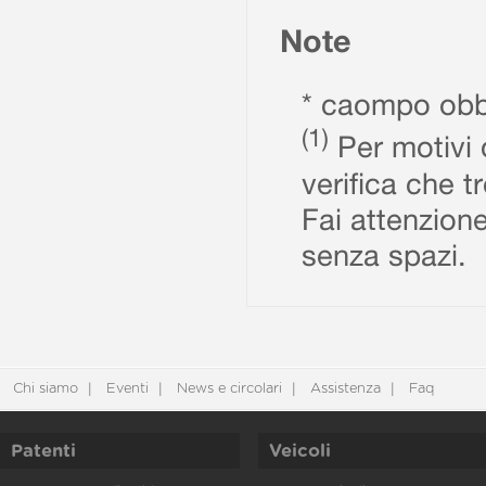
Note
* caompo obbl
(1)
Per motivi d
verifica che t
Fai attenzione
senza spazi.
Chi siamo
Eventi
News e circolari
Assistenza
Faq
Patenti
Veicoli