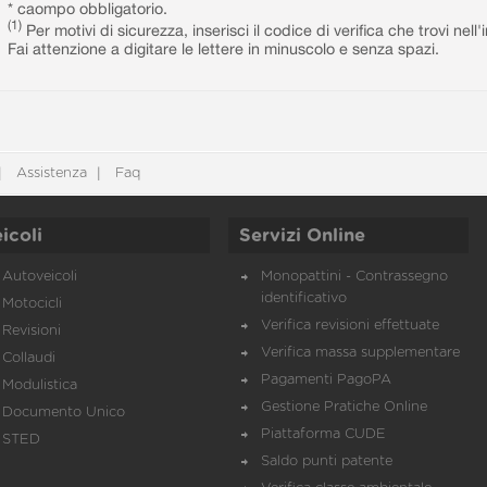
* caompo obbligatorio.
(1)
Per motivi di sicurezza, inserisci il codice di verifica che trovi nel
Fai attenzione a digitare le lettere in minuscolo e senza spazi.
Assistenza
Faq
icoli
Servizi Online
Autoveicoli
Monopattini - Contrassegno
identificativo
Motocicli
Verifica revisioni effettuate
Revisioni
Verifica massa supplementare
Collaudi
Pagamenti PagoPA
Modulistica
Gestione Pratiche Online
Documento Unico
Piattaforma CUDE
STED
Saldo punti patente