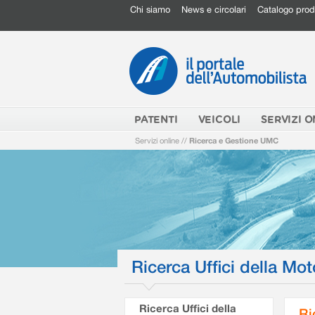
Chi siamo
News e circolari
Catalogo prod
PATENTI
VEICOLI
SERVIZI O
Servizi online
//
Ricerca e Gestione UMC
Ricerca Uffici della Mot
Ricerca Uffici della
Ri