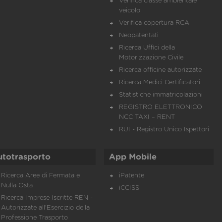
Verifica classe ambientale
veicolo
Verifica copertura RCA
Neopatentati
Ricerca Uffici della
Motorizzazione Civile
Ricerca officine autorizzate
Ricerca Medici Certificatori
Statistiche immatricolazioni
REGISTRO ELETTRONICO
NCC TAXI – RENT
RUI - Registro Unico Ispettori
utotrasporto
App Mobile
Ricerca Aree di Fermata e
iPatente
Nulla Osta
iCCISS
Ricerca Imprese Iscritte REN -
Autorizzate all'Esercizio della
Professione Trasporto