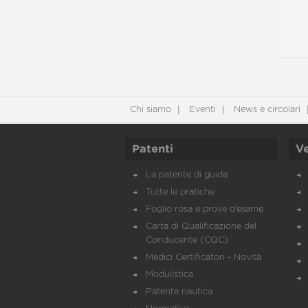
Chi siamo
Eventi
News e circolari
Patenti
Ve
La patente di guida
Tutte le pratiche
Foglio rosa e prove d’esame
Carta di Qualificazione del
Conducente (CQC)
Medici Certificatori - Novità
Modulistica
Patente nautica