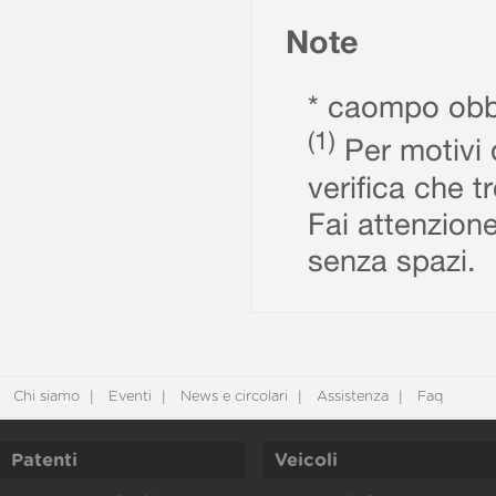
Note
* caompo obbl
(1)
Per motivi d
verifica che t
Fai attenzione
senza spazi.
Chi siamo
Eventi
News e circolari
Assistenza
Faq
Patenti
Veicoli