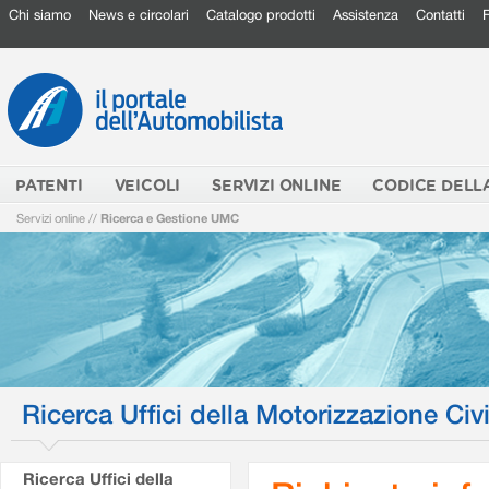
Chi siamo
News e circolari
Catalogo prodotti
Assistenza
Contatti
PATENTI
VEICOLI
SERVIZI ONLINE
CODICE DELL
Servizi online
//
Ricerca e Gestione UMC
Ricerca Uffici della Motorizzazione Civi
Ricerca Uffici della