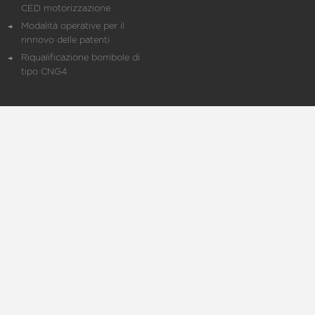
CED motorizzazione
Modalità operative per il
rinnovo delle patenti
Riqualificazione bombole di
tipo CNG4