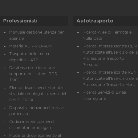
Professionisti
Autotrasporto
Manuale gestione utenze per
Ricerca Aree di Fermata e
agenzie
Nulla Osta
Materia ADR-RID-ADN
Ricerca Imprese Iscritte REN 
Autorizzate all'Esercizio della
Trasporto delle merci
Professione Trasporto
deperibili - ATP
Persone
Database delle località a
Ricerca Imprese iscritte REN 
supporto dei sistemi RDS
Autorizzate all'Esercizio della
TMC
Professione Trasporto Merci
Elenco dispositivi di ritenuta
Ricerca Servizi di Linea
stradale omologati ai sensi del
Interregionali
DM 21.06.04
Dispositivi riduzioni di massa
particolato
Codici immatricolativi di
ciclomotori omologati
Modalità di collegamento al