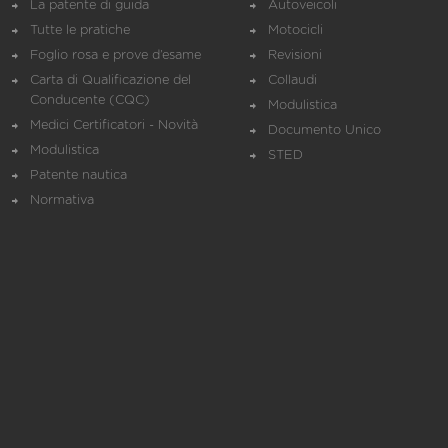
La patente di guida
Autoveicoli
Tutte le pratiche
Motocicli
Foglio rosa e prove d’esame
Revisioni
Carta di Qualificazione del
Collaudi
Conducente (CQC)
Modulistica
Medici Certificatori - Novità
Documento Unico
Modulistica
STED
Patente nautica
Normativa