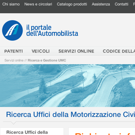
Chi siamo
News e circolari
Catalogo prodotti
Assistenza
Contatti
PATENTI
VEICOLI
SERVIZI ONLINE
CODICE DELL
Servizi online
//
Ricerca e Gestione UMC
Ricerca Uffici della Motorizzazione Civi
Ricerca Uffici della