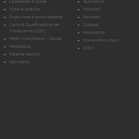
La patente di guida
Autoveicoli
Tutte le pratiche
Motocicli
Foglio rosa e prove d’esame
Revisioni
Carta di Qualificazione del
Collaudi
Conducente (CQC)
Modulistica
Medici Certificatori - Novità
Documento Unico
Modulistica
STED
Patente nautica
Normativa