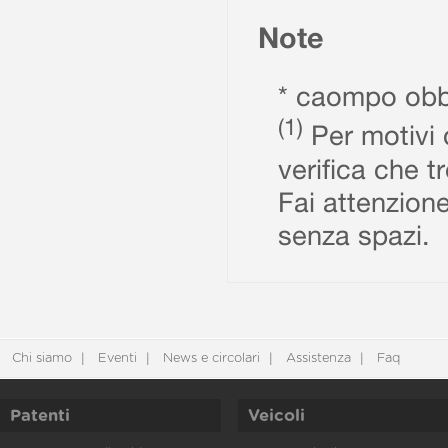
Note
* caompo obbl
(1)
Per motivi d
verifica che t
Fai attenzione
senza spazi.
Chi siamo
Eventi
News e circolari
Assistenza
Faq
Patenti
Veicoli