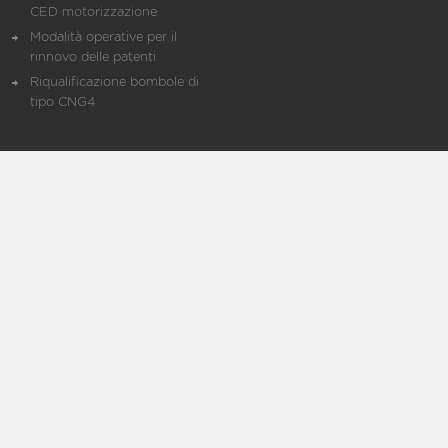
CED motorizzazione
Modalità operative per il
rinnovo delle patenti
Riqualificazione bombole di
tipo CNG4