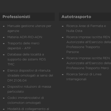
Professionisti
Autotrasporto
Manuale gestione utenze per
Ricerca Aree di Fermata e
agenzie
Nulla Osta
Materia ADR-RID-ADN
Ricerca Imprese Iscritte REN 
Autorizzate all'Esercizio della
Trasporto delle merci
Professione Trasporto
deperibili - ATP
Persone
Database delle località a
Ricerca Imprese iscritte REN 
supporto dei sistemi RDS
Autorizzate all'Esercizio della
TMC
Professione Trasporto Merci
Elenco dispositivi di ritenuta
Ricerca Servizi di Linea
stradale omologati ai sensi del
Interregionali
DM 21.06.04
Dispositivi riduzioni di massa
particolato
Codici immatricolativi di
ciclomotori omologati
Modalità di collegamento al