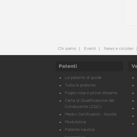
Chi siamo
Eventi
News e circolari
Patenti
Ve
La patente di guida
Tutte le pratiche
Foglio rosa e prove d’esame
Carta di Qualificazione del
Conducente (CQC)
Medici Certificatori - Novità
Modulistica
Patente nautica