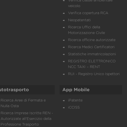
Verifica classe ambientale
veicolo
Verifica copertura RCA
Neopatentati
Ricerca Uffici della
Motorizzazione Civile
Ricerca officine autorizzate
Ricerca Medici Certificatori
Statistiche immatricolazioni
REGISTRO ELETTRONICO
NCC TAXI – RENT
RUI - Registro Unico Ispettori
utotrasporto
App Mobile
Ricerca Aree di Fermata e
iPatente
Nulla Osta
iCCISS
Ricerca Imprese Iscritte REN -
Autorizzate all'Esercizio della
Professione Trasporto