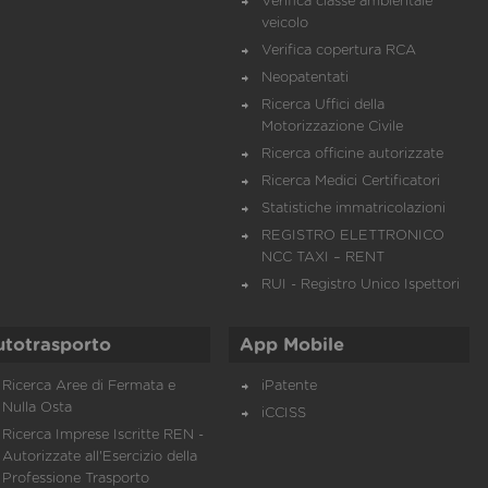
Verifica classe ambientale
veicolo
Verifica copertura RCA
Neopatentati
Ricerca Uffici della
Motorizzazione Civile
Ricerca officine autorizzate
Ricerca Medici Certificatori
Statistiche immatricolazioni
REGISTRO ELETTRONICO
NCC TAXI – RENT
RUI - Registro Unico Ispettori
utotrasporto
App Mobile
Ricerca Aree di Fermata e
iPatente
Nulla Osta
iCCISS
Ricerca Imprese Iscritte REN -
Autorizzate all'Esercizio della
Professione Trasporto