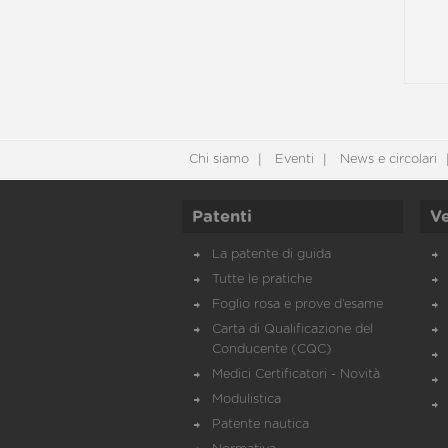
Chi siamo
Eventi
News e circolari
Patenti
Ve
La patente di guida
Tutte le pratiche
Foglio rosa e prove d’esame
Carta di Qualificazione del
Conducente (CQC)
Medici Certificatori - Novità
Modulistica
Patente nautica