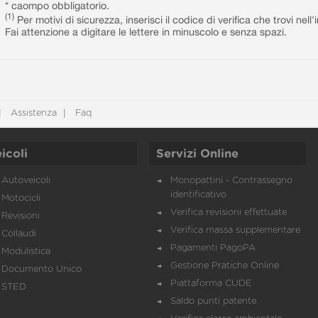
* caompo obbligatorio.
(1)
Per motivi di sicurezza, inserisci il codice di verifica che trovi nel
Fai attenzione a digitare le lettere in minuscolo e senza spazi.
Assistenza
Faq
icoli
Servizi Online
Autoveicoli
Monopattini - Contrassegno
identificativo
Motocicli
Verifica revisioni effettuate
Revisioni
Verifica massa supplementare
Collaudi
Pagamenti PagoPA
Modulistica
Gestione Pratiche Online
Documento Unico
Piattaforma CUDE
STED
Saldo punti patente