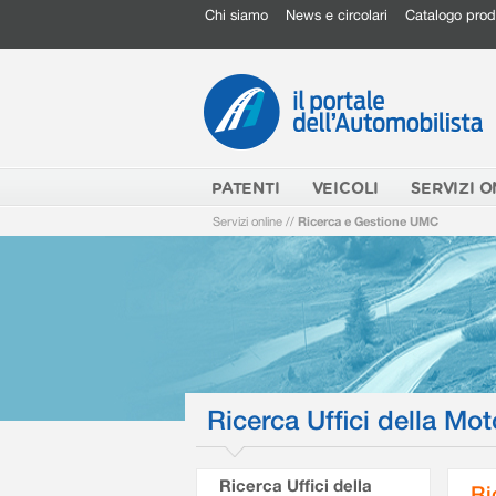
Chi siamo
News e circolari
Catalogo prod
PATENTI
VEICOLI
SERVIZI O
Servizi online
//
Ricerca e Gestione UMC
Ricerca Uffici della Mot
Ricerca Uffici della
Ri