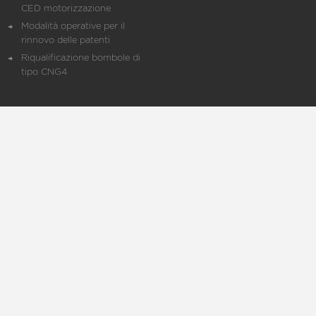
CED motorizzazione
Modalità operative per il
rinnovo delle patenti
Riqualificazione bombole di
tipo CNG4