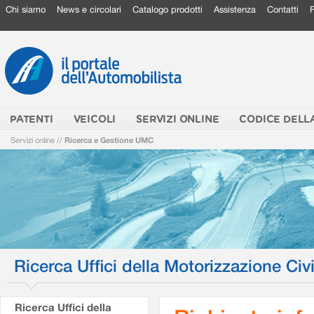
Chi siamo
News e circolari
Catalogo prodotti
Assistenza
Contatti
PATENTI
VEICOLI
SERVIZI ONLINE
CODICE DELL
Servizi online
//
Ricerca e Gestione UMC
Ricerca Uffici della Motorizzazione Civi
Ricerca Uffici della