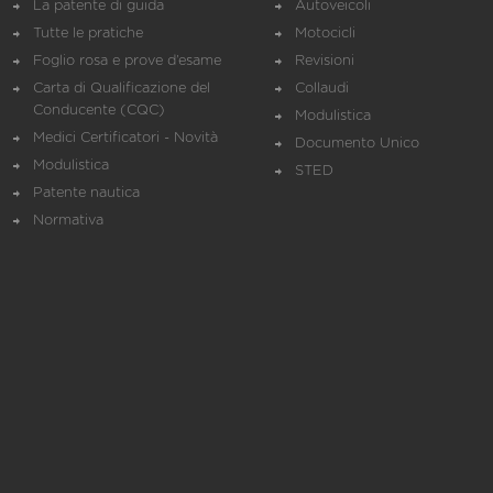
La patente di guida
Autoveicoli
Tutte le pratiche
Motocicli
Foglio rosa e prove d’esame
Revisioni
Carta di Qualificazione del
Collaudi
Conducente (CQC)
Modulistica
Medici Certificatori - Novità
Documento Unico
Modulistica
STED
Patente nautica
Normativa