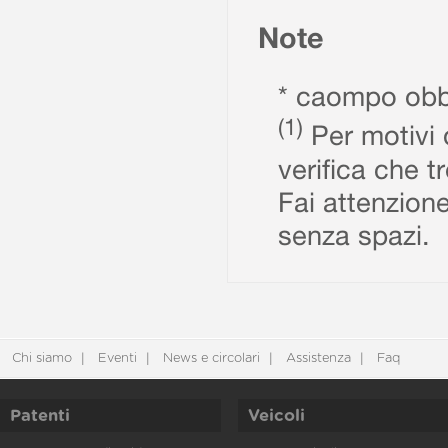
Note
* caompo obbl
(1)
Per motivi d
verifica che t
Fai attenzione
senza spazi.
Chi siamo
Eventi
News e circolari
Assistenza
Faq
Patenti
Veicoli