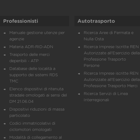
Professionisti
Autotrasporto
Manuale gestione utenze per
Ricerca Aree di Fermata e
agenzie
Nulla Osta
Materia ADR-RID-ADN
Ricerca Imprese Iscritte REN 
Autorizzate all'Esercizio della
Trasporto delle merci
Professione Trasporto
deperibili - ATP
Persone
Database delle località a
Ricerca Imprese iscritte REN 
supporto dei sistemi RDS
Autorizzate all'Esercizio della
TMC
Professione Trasporto Merci
Elenco dispositivi di ritenuta
Ricerca Servizi di Linea
stradale omologati ai sensi del
Interregionali
DM 21.06.04
Dispositivi riduzioni di massa
particolato
Codici immatricolativi di
ciclomotori omologati
Modalità di collegamento al