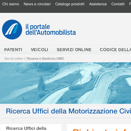
Chi siamo
News e circolari
Catalogo prodotti
Assistenza
Contatti
PATENTI
VEICOLI
SERVIZI ONLINE
CODICE DELL
Servizi online
//
Ricerca e Gestione UMC
Ricerca Uffici della Motorizzazione Civi
Ricerca Uffici della