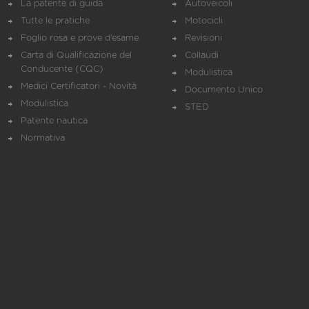
La patente di guida
Autoveicoli
Tutte le pratiche
Motocicli
Foglio rosa e prove d’esame
Revisioni
Carta di Qualificazione del
Collaudi
Conducente (CQC)
Modulistica
Medici Certificatori - Novità
Documento Unico
Modulistica
STED
Patente nautica
Normativa