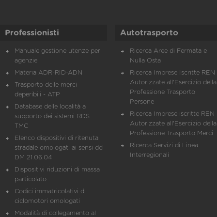
Professionisti
Autotrasporto
Manuale gestione utenze per
Ricerca Aree di Fermata e
agenzie
Nulla Osta
Materia ADR-RID-ADN
Ricerca Imprese Iscritte REN 
Autorizzate all'Esercizio della
Trasporto delle merci
Professione Trasporto
deperibili - ATP
Persone
Database delle località a
Ricerca Imprese iscritte REN 
supporto dei sistemi RDS
Autorizzate all'Esercizio della
TMC
Professione Trasporto Merci
Elenco dispositivi di ritenuta
Ricerca Servizi di Linea
stradale omologati ai sensi del
Interregionali
DM 21.06.04
Dispositivi riduzioni di massa
particolato
Codici immatricolativi di
ciclomotori omologati
Modalità di collegamento al