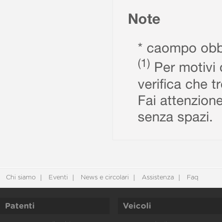
Note
* caompo obbl
(1)
Per motivi d
verifica che t
Fai attenzione
senza spazi.
Chi siamo
Eventi
News e circolari
Assistenza
Faq
Patenti
Veicoli