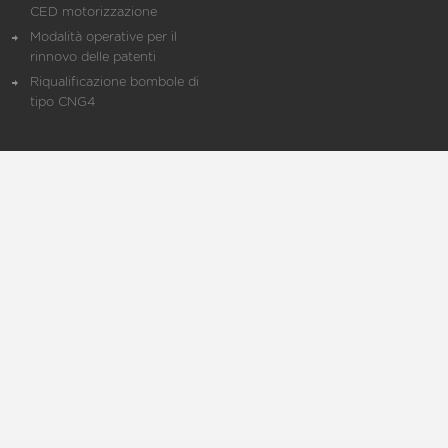
CED motorizzazione
Modalità operative per il
rinnovo delle patenti
Riqualificazione bombole di
tipo CNG4