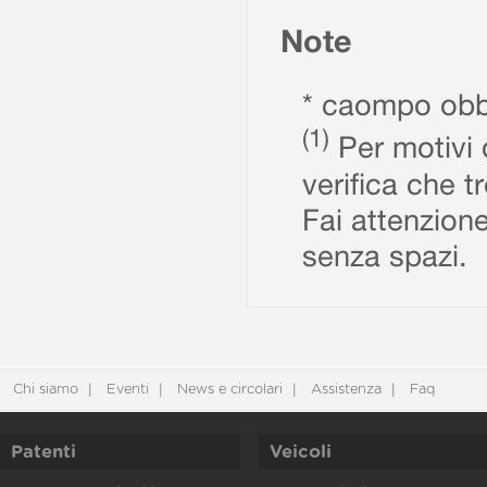
Note
* caompo obbl
(1)
Per motivi d
verifica che t
Fai attenzione
senza spazi.
Chi siamo
Eventi
News e circolari
Assistenza
Faq
Patenti
Veicoli