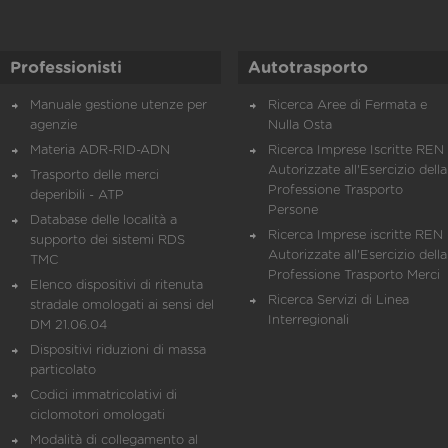
Professionisti
Autotrasporto
Manuale gestione utenze per
Ricerca Aree di Fermata e
agenzie
Nulla Osta
Materia ADR-RID-ADN
Ricerca Imprese Iscritte REN 
Autorizzate all'Esercizio della
Trasporto delle merci
Professione Trasporto
deperibili - ATP
Persone
Database delle località a
Ricerca Imprese iscritte REN 
supporto dei sistemi RDS
Autorizzate all'Esercizio della
TMC
Professione Trasporto Merci
Elenco dispositivi di ritenuta
Ricerca Servizi di Linea
stradale omologati ai sensi del
Interregionali
DM 21.06.04
Dispositivi riduzioni di massa
particolato
Codici immatricolativi di
ciclomotori omologati
Modalità di collegamento al