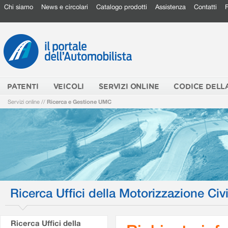
Chi siamo
News e circolari
Catalogo prodotti
Assistenza
Contatti
PATENTI
VEICOLI
SERVIZI ONLINE
CODICE DELL
Servizi online
//
Ricerca e Gestione UMC
Ricerca Uffici della Motorizzazione Civi
Ricerca Uffici della