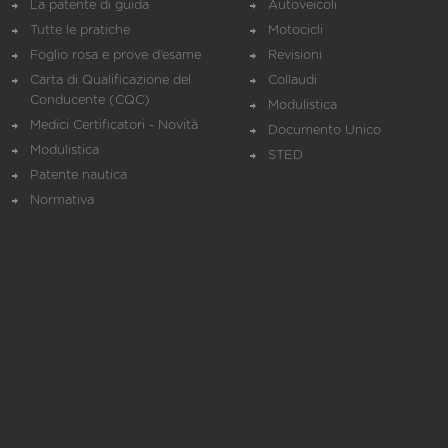
La patente di guida
Autoveicoli
Tutte le pratiche
Motocicli
Foglio rosa e prove d’esame
Revisioni
Carta di Qualificazione del
Collaudi
Conducente (CQC)
Modulistica
Medici Certificatori - Novità
Documento Unico
Modulistica
STED
Patente nautica
Normativa