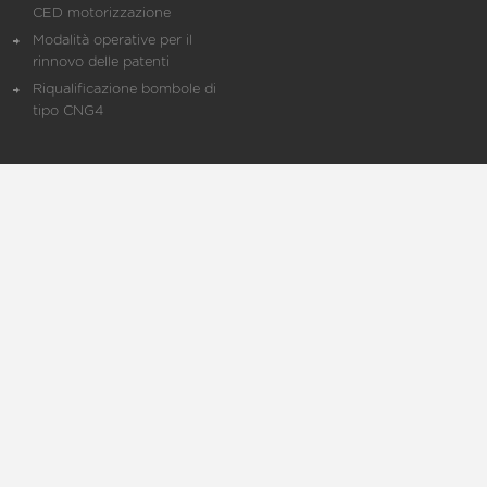
CED motorizzazione
Modalità operative per il
rinnovo delle patenti
Riqualificazione bombole di
tipo CNG4