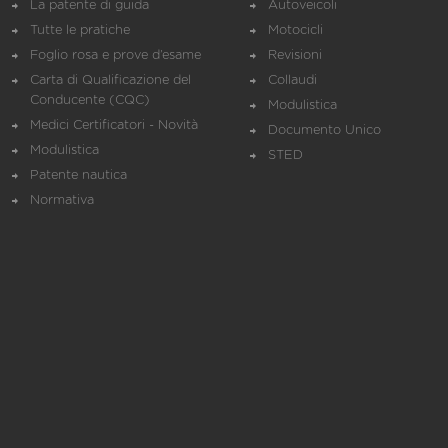
La patente di guida
Autoveicoli
Tutte le pratiche
Motocicli
Foglio rosa e prove d’esame
Revisioni
Carta di Qualificazione del
Collaudi
Conducente (CQC)
Modulistica
Medici Certificatori - Novità
Documento Unico
Modulistica
STED
Patente nautica
Normativa