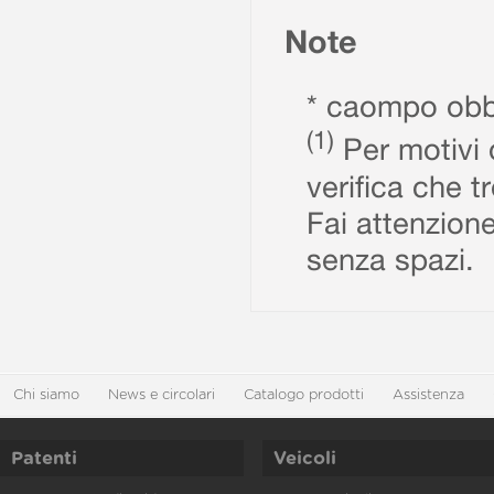
Note
* caompo obbl
(1)
Per motivi d
verifica che t
Fai attenzione
senza spazi.
Chi siamo
News e circolari
Catalogo prodotti
Assistenza
Patenti
Veicoli