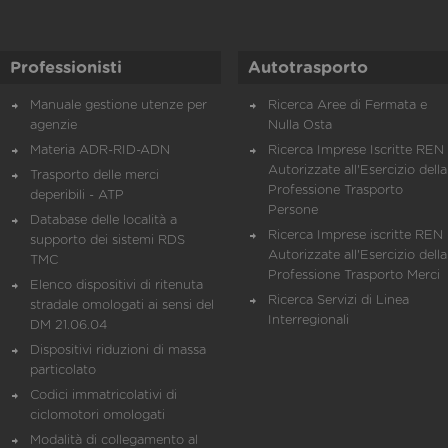
Professionisti
Autotrasporto
Manuale gestione utenze per
Ricerca Aree di Fermata e
agenzie
Nulla Osta
Materia ADR-RID-ADN
Ricerca Imprese Iscritte REN 
Autorizzate all'Esercizio della
Trasporto delle merci
Professione Trasporto
deperibili - ATP
Persone
Database delle località a
Ricerca Imprese iscritte REN 
supporto dei sistemi RDS
Autorizzate all'Esercizio della
TMC
Professione Trasporto Merci
Elenco dispositivi di ritenuta
Ricerca Servizi di Linea
stradale omologati ai sensi del
Interregionali
DM 21.06.04
Dispositivi riduzioni di massa
particolato
Codici immatricolativi di
ciclomotori omologati
Modalità di collegamento al