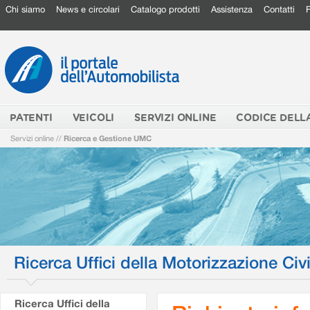
Chi siamo
News e circolari
Catalogo prodotti
Assistenza
Contatti
PATENTI
VEICOLI
SERVIZI ONLINE
CODICE DELL
Servizi online
//
Ricerca e Gestione UMC
Ricerca Uffici della Motorizzazione Civi
Ricerca Uffici della