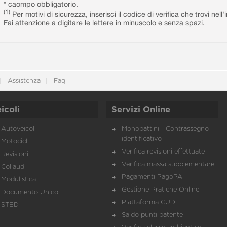
* caompo obbligatorio.
(1)
Per motivi di sicurezza, inserisci il codice di verifica che trovi nel
Fai attenzione a digitare le lettere in minuscolo e senza spazi.
Assistenza
Faq
icoli
Servizi Online
Autoveicoli
Monopattini - Contrassegno
identificativo
Motocicli
Verifica revisioni effettuate
Revisioni
Verifica massa supplementare
Collaudi
Pagamenti PagoPA
Modulistica
Gestione Pratiche Online
Documento Unico
Piattaforma CUDE
STED
Saldo punti patente