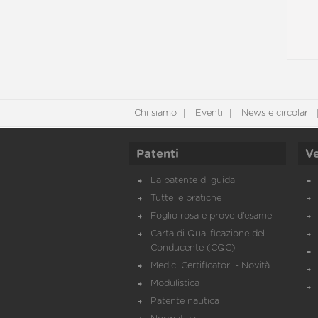
Chi siamo
Eventi
News e circolari
Patenti
Ve
La patente di guida
Tutte le pratiche
Foglio rosa e prove d’esame
Carta di Qualificazione del
Conducente (CQC)
Medici Certificatori - Novità
Modulistica
Patente nautica