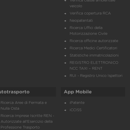
Verifica classe ambientale
veicolo
Verifica copertura RCA
Neopatentati
Ricerca Uffici della
Motorizzazione Civile
Ricerca officine autorizzate
Ricerca Medici Certificatori
Statistiche immatricolazioni
REGISTRO ELETTRONICO
NCC TAXI – RENT
RUI - Registro Unico Ispettori
utotrasporto
App Mobile
Ricerca Aree di Fermata e
iPatente
Nulla Osta
iCCISS
Ricerca Imprese Iscritte REN -
Autorizzate all'Esercizio della
Professione Trasporto