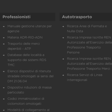
Professionisti
Autotrasporto
Manuale gestione utenze per
Ricerca Aree di Fermata e
agenzie
Nulla Osta
Materia ADR-RID-ADN
Ricerca Imprese Iscritte REN 
Autorizzate all'Esercizio della
Trasporto delle merci
Professione Trasporto
deperibili - ATP
Persone
Database delle località a
Ricerca Imprese iscritte REN 
supporto dei sistemi RDS
Autorizzate all'Esercizio della
TMC
Professione Trasporto Merci
Elenco dispositivi di ritenuta
Ricerca Servizi di Linea
stradale omologati ai sensi del
Interregionali
DM 21.06.04
Dispositivi riduzioni di massa
particolato
Codici immatricolativi di
ciclomotori omologati
Modalità di collegamento al