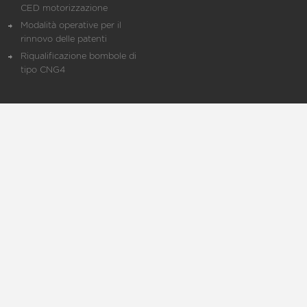
CED motorizzazione
Modalità operative per il
rinnovo delle patenti
Riqualificazione bombole di
tipo CNG4