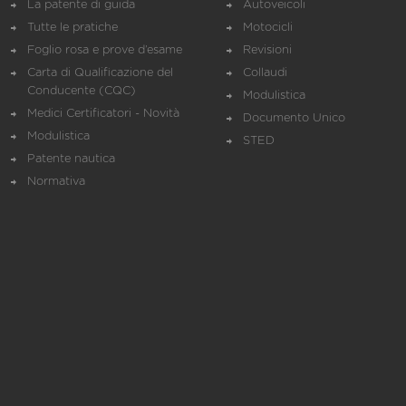
La patente di guida
Autoveicoli
Tutte le pratiche
Motocicli
Foglio rosa e prove d’esame
Revisioni
Carta di Qualificazione del
Collaudi
Conducente (CQC)
Modulistica
Medici Certificatori - Novità
Documento Unico
Modulistica
STED
Patente nautica
Normativa