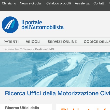
Chi siamo
News e circolari
Catalogo prodotti
Assistenza
Contatti
PATENTI
VEICOLI
SERVIZI ONLINE
CODICE DELL
Servizi online
//
Ricerca e Gestione UMC
Ricerca Uffici della Motorizzazione Civi
Ricerca Uffici della