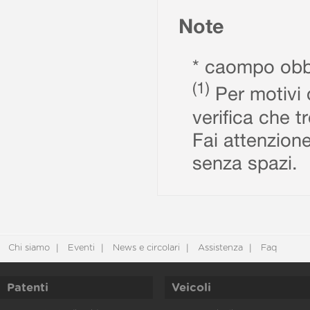
Note
* caompo obbl
(1)
Per motivi d
verifica che t
Fai attenzione
senza spazi.
Chi siamo
Eventi
News e circolari
Assistenza
Faq
Patenti
Veicoli