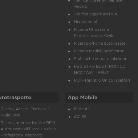
Verifica classe ambientale
veicolo
Verifica copertura RCA
Neopatentati
Ricerca Uffici della
Motorizzazione Civile
Ricerca officine autorizzate
Ricerca Medici Certificatori
Statistiche immatricolazioni
REGISTRO ELETTRONICO
NCC TAXI – RENT
RUI - Registro Unico Ispettori
utotrasporto
App Mobile
Ricerca Aree di Fermata e
iPatente
Nulla Osta
iCCISS
Ricerca Imprese Iscritte REN -
Autorizzate all'Esercizio della
Professione Trasporto