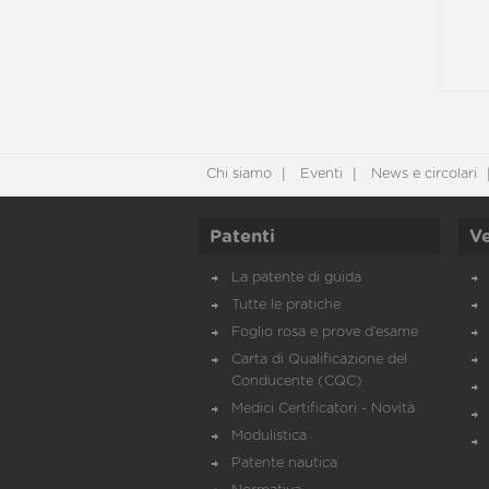
Chi siamo
Eventi
News e circolari
Patenti
Ve
La patente di guida
Tutte le pratiche
Foglio rosa e prove d’esame
Carta di Qualificazione del
Conducente (CQC)
Medici Certificatori - Novità
Modulistica
Patente nautica