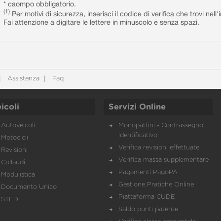
* caompo obbligatorio.
(1)
Per motivi di sicurezza, inserisci il codice di verifica che trovi nel
Fai attenzione a digitare le lettere in minuscolo e senza spazi.
Assistenza
Faq
icoli
Servizi Online
Autoveicoli
Monopattini - Contrassegno
identificativo
Motocicli
Verifica revisioni effettuate
Revisioni
Verifica massa supplementare
Collaudi
Pagamenti PagoPA
Modulistica
Gestione Pratiche Online
Documento Unico
Piattaforma CUDE
STED
Saldo punti patente