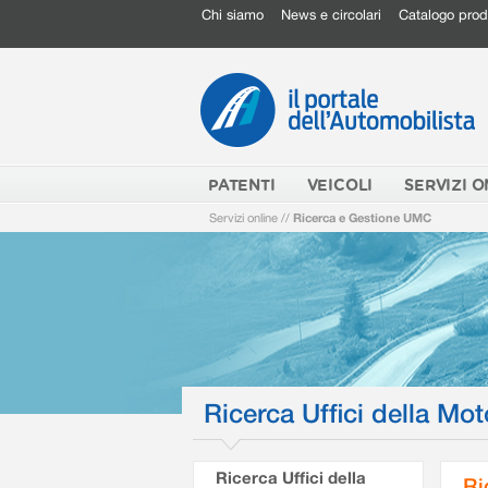
Chi siamo
News e circolari
Catalogo prod
PATENTI
VEICOLI
SERVIZI O
Servizi online
//
Ricerca e Gestione UMC
Ricerca Uffici della Mot
Ricerca Uffici della
Ri