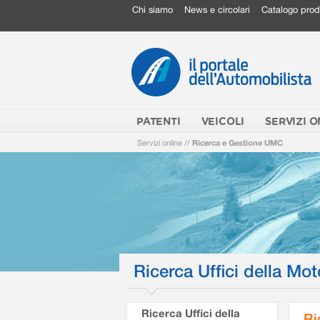
Chi siamo
News e circolari
Catalogo prod
PATENTI
VEICOLI
SERVIZI O
Servizi online
//
Ricerca e Gestione UMC
Ricerca Uffici della Mot
Ricerca Uffici della
Ri