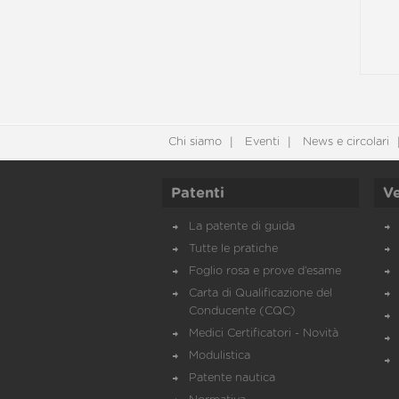
Chi siamo
Eventi
News e circolari
Patenti
Ve
La patente di guida
Tutte le pratiche
Foglio rosa e prove d’esame
Carta di Qualificazione del
Conducente (CQC)
Medici Certificatori - Novità
Modulistica
Patente nautica