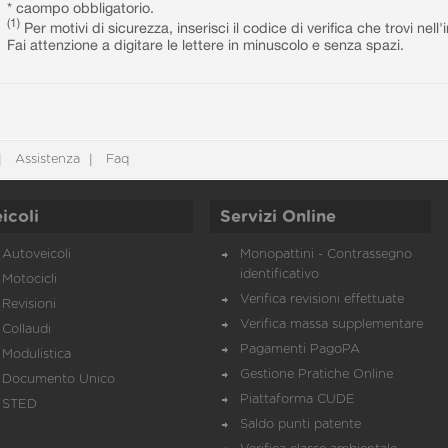
* caompo obbligatorio.
(1)
Per motivi di sicurezza, inserisci il codice di verifica che trovi nel
Fai attenzione a digitare le lettere in minuscolo e senza spazi.
Assistenza
Faq
icoli
Servizi Online
Autoveicoli
Monopattini - Contrassegno
identificativo
Motocicli
Verifica revisioni effettuate
Revisioni
Verifica massa supplementare
Collaudi
Pagamenti PagoPA
Modulistica
Gestione Pratiche Online
Documento Unico
Piattaforma CUDE
STED
Saldo punti patente