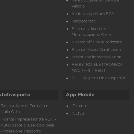
Verifica classe ambientale
veicolo
Verifica copertura RCA
Neopatentati
Ricerca Uffici della
Motorizzazione Civile
Ricerca officine autorizzate
Ricerca Medici Certificatori
Statistiche immatricolazioni
REGISTRO ELETTRONICO
NCC TAXI – RENT
RUI - Registro Unico Ispettori
utotrasporto
App Mobile
Ricerca Aree di Fermata e
iPatente
Nulla Osta
iCCISS
Ricerca Imprese Iscritte REN -
Autorizzate all'Esercizio della
Professione Trasporto