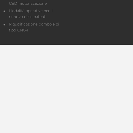
CED motorizzazione
Modalità operative per il
rinnovo delle patenti
Riqualificazione bombole di
tipo CNG4