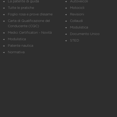
La patente di guida
Autoveicoli
Tutte le pratiche
Motocicli
Foglio rosa e prove d’esame
Revisioni
Carta di Qualificazione del
Collaudi
Conducente (CQC)
Modulistica
Medici Certificatori - Novità
Documento Unico
Modulistica
STED
Patente nautica
Normativa