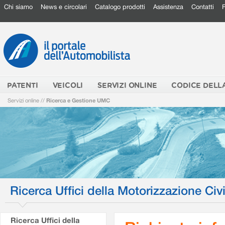
Chi siamo
News e circolari
Catalogo prodotti
Assistenza
Contatti
PATENTI
VEICOLI
SERVIZI ONLINE
CODICE DELL
Servizi online
//
Ricerca e Gestione UMC
Ricerca Uffici della Motorizzazione Civi
Ricerca Uffici della