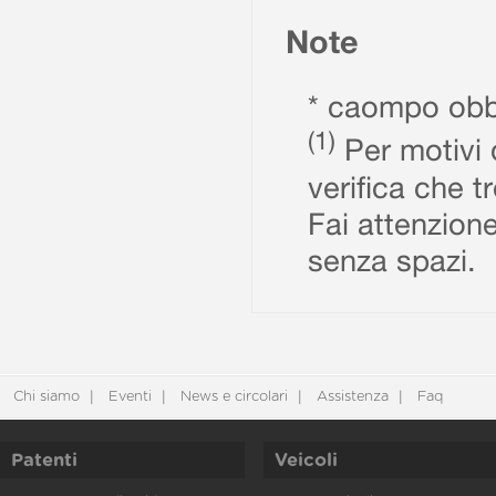
Note
* caompo obbl
(1)
Per motivi d
verifica che t
Fai attenzione
senza spazi.
Chi siamo
Eventi
News e circolari
Assistenza
Faq
Patenti
Veicoli