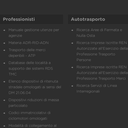
Professionisti
Autotrasporto
Manuale gestione utenze per
Ricerca Aree di Fermata e
agenzie
Nulla Osta
Materia ADR-RID-ADN
Ricerca Imprese Iscritte REN 
Autorizzate all'Esercizio della
Trasporto delle merci
Professione Trasporto
deperibili - ATP
Persone
Database delle località a
Ricerca Imprese iscritte REN 
supporto dei sistemi RDS
Autorizzate all'Esercizio della
TMC
Professione Trasporto Merci
Elenco dispositivi di ritenuta
Ricerca Servizi di Linea
stradale omologati ai sensi del
Interregionali
DM 21.06.04
Dispositivi riduzioni di massa
particolato
Codici immatricolativi di
ciclomotori omologati
Modalità di collegamento al