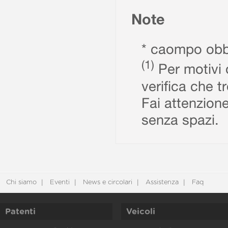
Note
* caompo obbl
(1)
Per motivi d
verifica che t
Fai attenzione
senza spazi.
Chi siamo
Eventi
News e circolari
Assistenza
Faq
Patenti
Veicoli