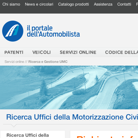
Chi siamo
News e circolari
Catalogo prodotti
Assistenza
Contatti
PATENTI
VEICOLI
SERVIZI ONLINE
CODICE DELL
Servizi online
//
Ricerca e Gestione UMC
Ricerca Uffici della Motorizzazione Civi
Ricerca Uffici della