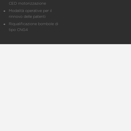
CED motorizzazione
Modalità operative per il
rinnovo delle patenti
Riqualificazione bombole di
tipo CNG4