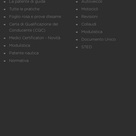
La patente di guida
Autoveicoli
Tutte le pratiche
Motocicli
Foglio rosa e prove d’esame
Revisioni
Carta di Qualificazione del
Collaudi
Conducente (CQC)
Modulistica
Medici Certificatori - Novità
Documento Unico
Modulistica
STED
Patente nautica
Normativa