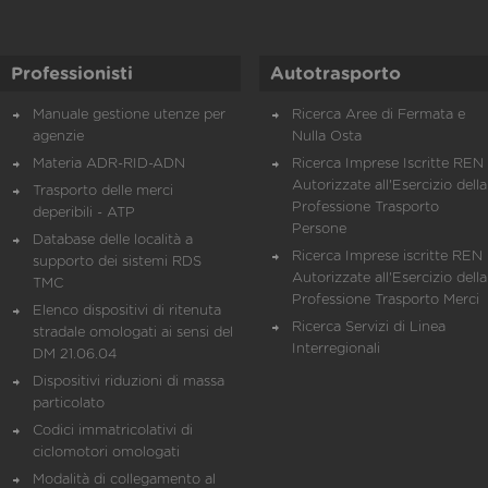
Professionisti
Autotrasporto
Manuale gestione utenze per
Ricerca Aree di Fermata e
agenzie
Nulla Osta
Materia ADR-RID-ADN
Ricerca Imprese Iscritte REN 
Autorizzate all'Esercizio della
Trasporto delle merci
Professione Trasporto
deperibili - ATP
Persone
Database delle località a
Ricerca Imprese iscritte REN 
supporto dei sistemi RDS
Autorizzate all'Esercizio della
TMC
Professione Trasporto Merci
Elenco dispositivi di ritenuta
Ricerca Servizi di Linea
stradale omologati ai sensi del
Interregionali
DM 21.06.04
Dispositivi riduzioni di massa
particolato
Codici immatricolativi di
ciclomotori omologati
Modalità di collegamento al