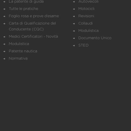
La patente di guida
Autoveicoli
Tutte le pratiche
Motocicli
Foglio rosa e prove d’esame
Revisioni
Carta di Qualificazione del
Collaudi
Conducente (CQC)
Modulistica
Medici Certificatori - Novità
Documento Unico
Modulistica
STED
Patente nautica
Normativa