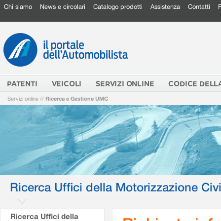
Chi siamo
News e circolari
Catalogo prodotti
Assistenza
Contatti
PATENTI
VEICOLI
SERVIZI ONLINE
CODICE DELL
Servizi online
//
Ricerca e Gestione UMC
Ricerca Uffici della Motorizzazione Civi
Ricerca Uffici della