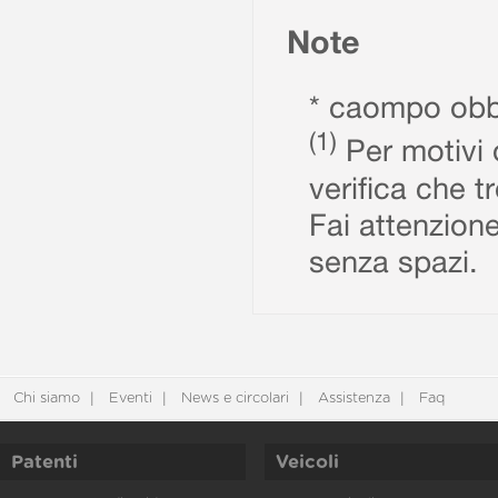
Note
* caompo obbl
(1)
Per motivi d
verifica che t
Fai attenzione
senza spazi.
Chi siamo
Eventi
News e circolari
Assistenza
Faq
Patenti
Veicoli