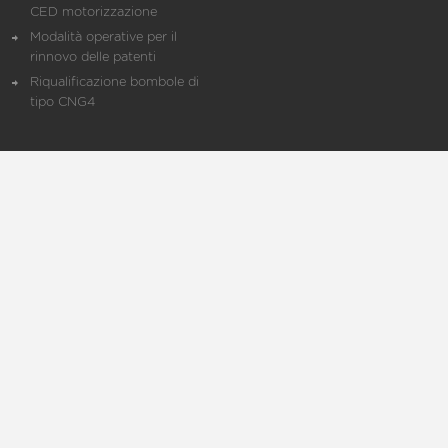
CED motorizzazione
Modalità operative per il
rinnovo delle patenti
Riqualificazione bombole di
tipo CNG4