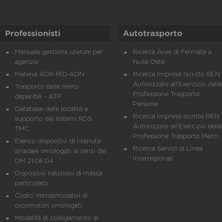
Professionisti
Autotrasporto
Manuale gestione utenze per
Ricerca Aree di Fermata e
agenzie
Nulla Osta
Materia ADR-RID-ADN
Ricerca Imprese Iscritte REN 
Autorizzate all'Esercizio della
Trasporto delle merci
Professione Trasporto
deperibili - ATP
Persone
Database delle località a
Ricerca Imprese iscritte REN 
supporto dei sistemi RDS
Autorizzate all'Esercizio della
TMC
Professione Trasporto Merci
Elenco dispositivi di ritenuta
Ricerca Servizi di Linea
stradale omologati ai sensi del
Interregionali
DM 21.06.04
Dispositivi riduzioni di massa
particolato
Codici immatricolativi di
ciclomotori omologati
Modalità di collegamento al