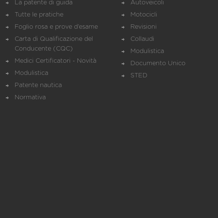
La patente di guida
Autoveicoli
Tutte le pratiche
Motocicli
Foglio rosa e prove d’esame
Revisioni
Carta di Qualificazione del
Collaudi
Conducente (CQC)
Modulistica
Medici Certificatori - Novità
Documento Unico
Modulistica
STED
Patente nautica
Normativa