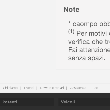
Note
* caompo obbl
(1)
Per motivi d
verifica che t
Fai attenzione
senza spazi.
Chi siamo
Eventi
News e circolari
Assistenza
Faq
Patenti
Veicoli