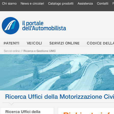
Chi siamo
News e circolari
Catalogo prodotti
Assistenza
Contatti
PATENTI
VEICOLI
SERVIZI ONLINE
CODICE DELL
Servizi online
//
Ricerca e Gestione UMC
Ricerca Uffici della Motorizzazione Civi
Ricerca Uffici della