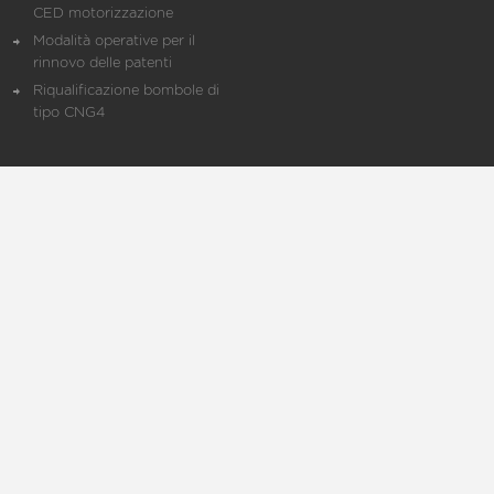
CED motorizzazione
Modalità operative per il
rinnovo delle patenti
Riqualificazione bombole di
tipo CNG4