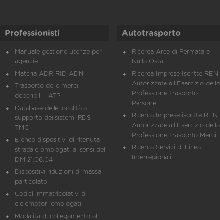
Professionisti
Autotrasporto
Manuale gestione utenze per
Ricerca Aree di Fermata e
agenzie
Nulla Osta
Materia ADR-RID-ADN
Ricerca Imprese Iscritte REN 
Autorizzate all'Esercizio della
Trasporto delle merci
Professione Trasporto
deperibili - ATP
Persone
Database delle località a
Ricerca Imprese iscritte REN 
supporto dei sistemi RDS
Autorizzate all'Esercizio della
TMC
Professione Trasporto Merci
Elenco dispositivi di ritenuta
Ricerca Servizi di Linea
stradale omologati ai sensi del
Interregionali
DM 21.06.04
Dispositivi riduzioni di massa
particolato
Codici immatricolativi di
ciclomotori omologati
Modalità di collegamento al