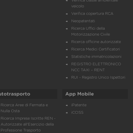
Verifica classe ambientale
veicolo
Verifica copertura RCA
Neopatentati
Ricerca Uffici della
Motorizzazione Civile
Ricerca officine autorizzate
Ricerca Medici Certificatori
Statistiche immatricolazioni
REGISTRO ELETTRONICO
NCC TAXI – RENT
RUI - Registro Unico Ispettori
utotrasporto
App Mobile
Ricerca Aree di Fermata e
iPatente
Nulla Osta
iCCISS
Ricerca Imprese Iscritte REN -
Autorizzate all'Esercizio della
Professione Trasporto