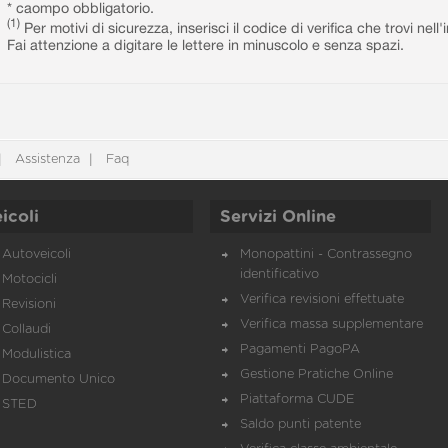
* caompo obbligatorio.
(1)
Per motivi di sicurezza, inserisci il codice di verifica che trovi nel
Fai attenzione a digitare le lettere in minuscolo e senza spazi.
Assistenza
Faq
icoli
Servizi Online
Autoveicoli
Monopattini - Contrassegno
identificativo
Motocicli
Verifica revisioni effettuate
Revisioni
Verifica massa supplementare
Collaudi
Pagamenti PagoPA
Modulistica
Gestione Pratiche Online
Documento Unico
Piattaforma CUDE
STED
Saldo punti patente