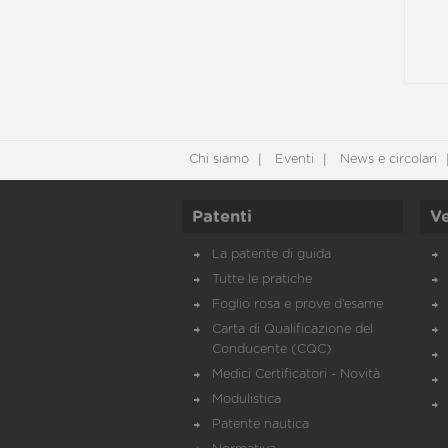
Chi siamo
Eventi
News e circolari
Patenti
Ve
La patente di guida
Tutte le pratiche
Foglio rosa e prove d’esame
Carta di Qualificazione del
Conducente (CQC)
Medici Certificatori - Novità
Modulistica
Patente nautica