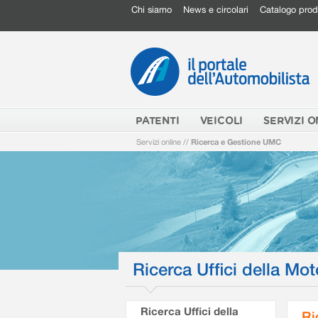
Chi siamo
News e circolari
Catalogo prod
PATENTI
VEICOLI
SERVIZI O
Servizi online
//
Ricerca e Gestione UMC
Ricerca Uffici della Mot
Ricerca Uffici della
Ri