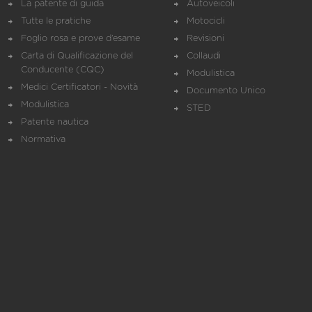
La patente di guida
Autoveicoli
Tutte le pratiche
Motocicli
Foglio rosa e prove d’esame
Revisioni
Carta di Qualificazione del
Collaudi
Conducente (CQC)
Modulistica
Medici Certificatori - Novità
Documento Unico
Modulistica
STED
Patente nautica
Normativa