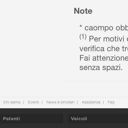
Note
* caompo obbl
(1)
Per motivi d
verifica che t
Fai attenzione
senza spazi.
Chi siamo
Eventi
News e circolari
Assistenza
Faq
Patenti
Veicoli