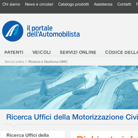
Chi siamo
News e circolari
Catalogo prodotti
Assistenza
Contatti
PATENTI
VEICOLI
SERVIZI ONLINE
CODICE DELL
Servizi online
//
Ricerca e Gestione UMC
Ricerca Uffici della Motorizzazione Civi
Ricerca Uffici della