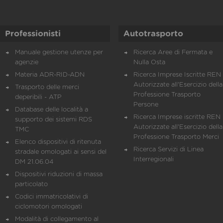
Professionisti
Autotrasporto
Manuale gestione utenze per
Ricerca Aree di Fermata e
agenzie
Nulla Osta
Materia ADR-RID-ADN
Ricerca Imprese Iscritte REN 
Autorizzate all'Esercizio della
Trasporto delle merci
Professione Trasporto
deperibili - ATP
Persone
Database delle località a
Ricerca Imprese iscritte REN 
supporto dei sistemi RDS
Autorizzate all'Esercizio della
TMC
Professione Trasporto Merci
Elenco dispositivi di ritenuta
Ricerca Servizi di Linea
stradale omologati ai sensi del
Interregionali
DM 21.06.04
Dispositivi riduzioni di massa
particolato
Codici immatricolativi di
ciclomotori omologati
Modalità di collegamento al