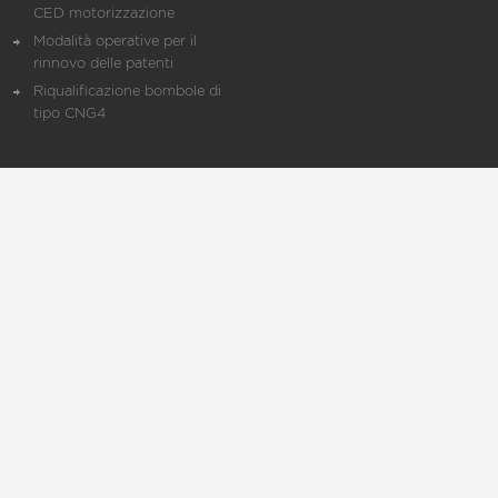
CED motorizzazione
Modalità operative per il
rinnovo delle patenti
Riqualificazione bombole di
tipo CNG4