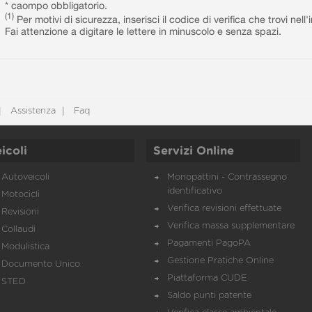
* caompo obbligatorio.
(1)
Per motivi di sicurezza, inserisci il codice di verifica che trovi nel
Fai attenzione a digitare le lettere in minuscolo e senza spazi.
Assistenza
Faq
icoli
Servizi Online
Autoveicoli
Monopattini - Contrassegno
identificativo
Motocicli
Verifica revisioni effettuate
Revisioni
Verifica massa supplementare
Collaudi
Pagamenti PagoPA
Modulistica
Gestione Pratiche Online
Documento Unico
Piattaforma CUDE
STED
Saldo punti patente