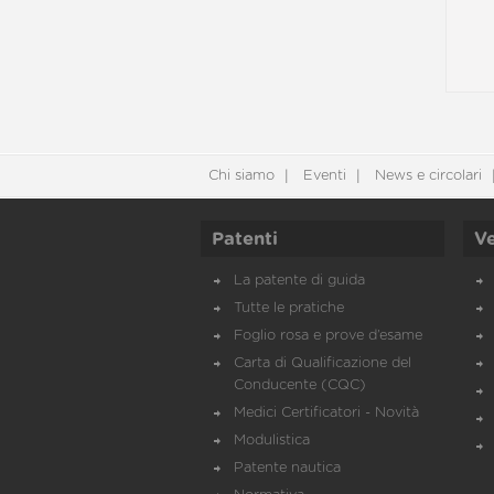
Chi siamo
Eventi
News e circolari
Patenti
Ve
La patente di guida
Tutte le pratiche
Foglio rosa e prove d’esame
Carta di Qualificazione del
Conducente (CQC)
Medici Certificatori - Novità
Modulistica
Patente nautica