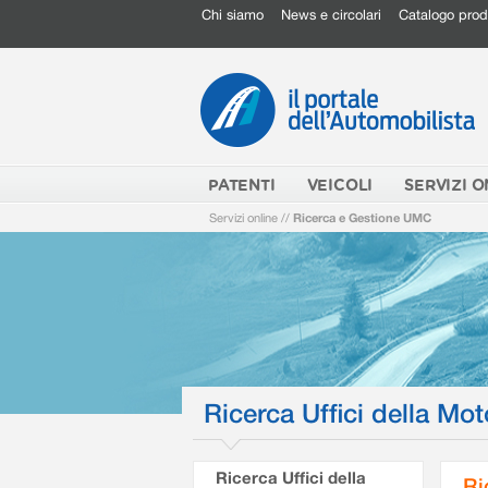
Chi siamo
News e circolari
Catalogo prod
PATENTI
VEICOLI
SERVIZI O
Servizi online
//
Ricerca e Gestione UMC
Ricerca Uffici della Mot
Ricerca Uffici della
Ri