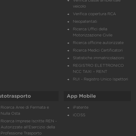
Verifica classe ambientale
veicolo
Verifica copertura RCA
Neopatentati
Ricerca Uffici della
Motorizzazione Civile
Ricerca officine autorizzate
Ricerca Medici Certificatori
Statistiche immatricolazioni
REGISTRO ELETTRONICO
NCC TAXI – RENT
RUI - Registro Unico Ispettori
utotrasporto
App Mobile
Ricerca Aree di Fermata e
iPatente
Nulla Osta
iCCISS
Ricerca Imprese Iscritte REN -
Autorizzate all'Esercizio della
Professione Trasporto