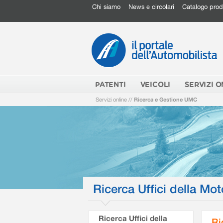
Chi siamo
News e circolari
Catalogo prod
PATENTI
VEICOLI
SERVIZI O
Servizi online
//
Ricerca e Gestione UMC
Ricerca Uffici della Mot
Ricerca Uffici della
Ri