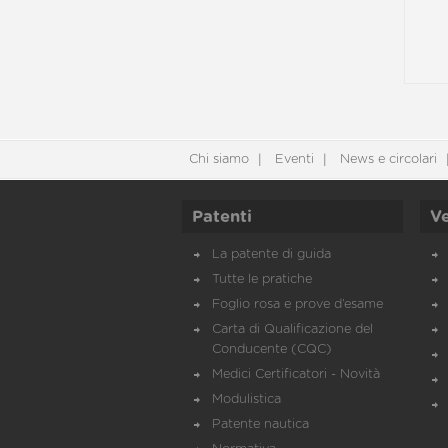
Chi siamo
Eventi
News e circolari
Patenti
Ve
La patente di guida
Tutte le pratiche
Foglio rosa e prove d’esame
Carta di Qualificazione del
Conducente (CQC)
Medici Certificatori - Novità
Modulistica
Patente nautica