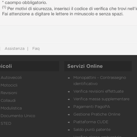
* caompo obbligatorio.
(1)
Per motivi di sicurezza, inserisci il codice di verifica che trovi nel
Fai attenzione a digitare le lettere in minuscolo e senza spazi.
Assistenza
Faq
icoli
Servizi Online
Autoveicoli
Monopattini - Contrassegno
identificativo
Motocicli
Verifica revisioni effettuate
Revisioni
Verifica massa supplementare
Collaudi
Pagamenti PagoPA
Modulistica
Gestione Pratiche Online
Documento Unico
Piattaforma CUDE
STED
Saldo punti patente