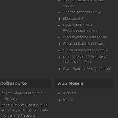
Verifica classe ambientale
veicolo
Verifica copertura RCA
Neopatentati
Ricerca Uffici della
Motorizzazione Civile
Ricerca officine autorizzate
Ricerca Medici Certificatori
Statistiche immatricolazioni
REGISTRO ELETTRONICO
NCC TAXI – RENT
RUI - Registro Unico Ispettori
utotrasporto
App Mobile
Ricerca Aree di Fermata e
iPatente
Nulla Osta
iCCISS
Ricerca Imprese Iscritte REN -
Autorizzate all'Esercizio della
Professione Trasporto