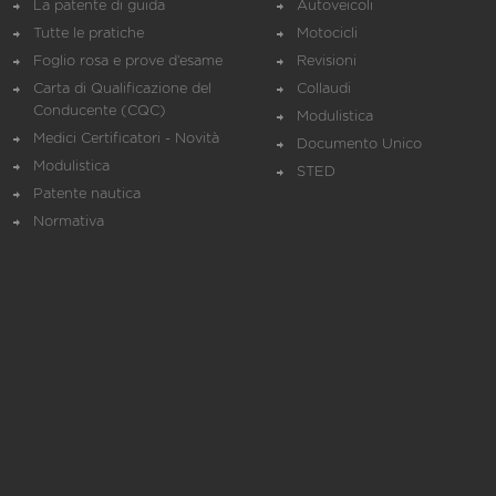
La patente di guida
Autoveicoli
Tutte le pratiche
Motocicli
Foglio rosa e prove d’esame
Revisioni
Carta di Qualificazione del
Collaudi
Conducente (CQC)
Modulistica
Medici Certificatori - Novità
Documento Unico
Modulistica
STED
Patente nautica
Normativa