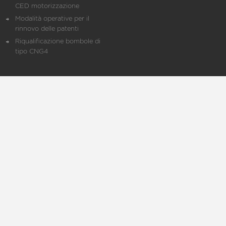
CED motorizzazione
Modalità operative per il
rinnovo delle patenti
Riqualificazione bombole di
tipo CNG4