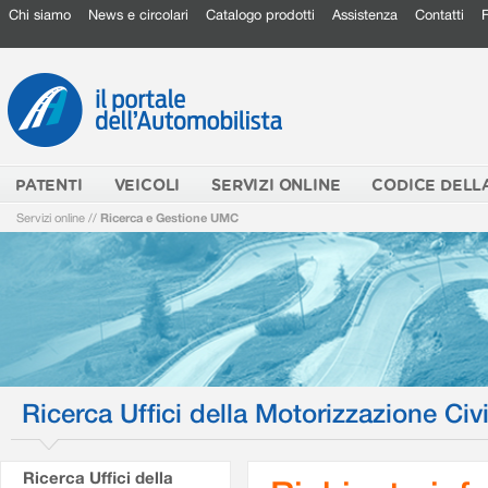
Chi siamo
News e circolari
Catalogo prodotti
Assistenza
Contatti
PATENTI
VEICOLI
SERVIZI ONLINE
CODICE DELL
Servizi online
//
Ricerca e Gestione UMC
Ricerca Uffici della Motorizzazione Civi
Ricerca Uffici della