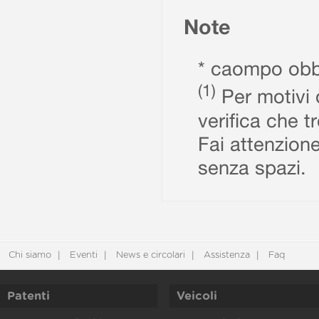
Note
* caompo obbl
(1)
Per motivi d
verifica che t
Fai attenzione
senza spazi.
Chi siamo
Eventi
News e circolari
Assistenza
Faq
Patenti
Veicoli