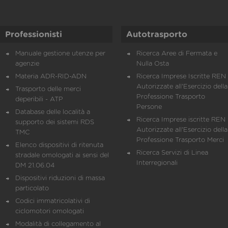
Professionisti
Autotrasporto
Manuale gestione utenze per
Ricerca Aree di Fermata e
agenzie
Nulla Osta
Materia ADR-RID-ADN
Ricerca Imprese Iscritte REN 
Autorizzate all'Esercizio della
Trasporto delle merci
Professione Trasporto
deperibili - ATP
Persone
Database delle località a
Ricerca Imprese iscritte REN 
supporto dei sistemi RDS
Autorizzate all'Esercizio della
TMC
Professione Trasporto Merci
Elenco dispositivi di ritenuta
Ricerca Servizi di Linea
stradale omologati ai sensi del
Interregionali
DM 21.06.04
Dispositivi riduzioni di massa
particolato
Codici immatricolativi di
ciclomotori omologati
Modalità di collegamento al