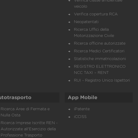
Verifica classe ambientale
veicolo
Verifica copertura RCA
Neopatentati
Ricerca Uffici della
Motorizzazione Civile
Ricerca officine autorizzate
Ricerca Medici Certificatori
Statistiche immatricolazioni
REGISTRO ELETTRONICO
NCC TAXI – RENT
RUI - Registro Unico Ispettori
utotrasporto
App Mobile
Ricerca Aree di Fermata e
iPatente
Nulla Osta
iCCISS
Ricerca Imprese Iscritte REN -
Autorizzate all'Esercizio della
Professione Trasporto