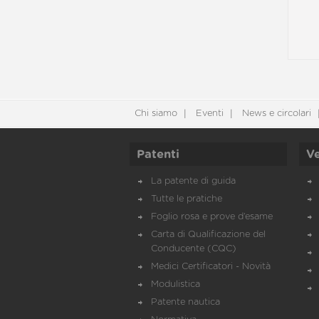
Chi siamo
Eventi
News e circolari
Patenti
Ve
La patente di guida
Tutte le pratiche
Foglio rosa e prove d’esame
Carta di Qualificazione del
Conducente (CQC)
Medici Certificatori - Novità
Modulistica
Patente nautica