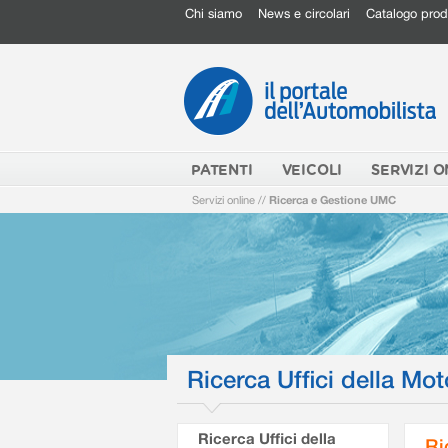
Chi siamo
News e circolari
Catalogo prod
PATENTI
VEICOLI
SERVIZI O
Servizi online
//
Ricerca e Gestione UMC
Ricerca Uffici della Mot
Ricerca Uffici della
Ri