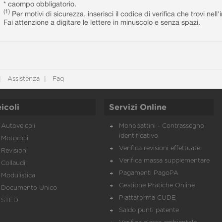
* caompo obbligatorio.
(1)
Per motivi di sicurezza, inserisci il codice di verifica che trovi nel
Fai attenzione a digitare le lettere in minuscolo e senza spazi.
Assistenza
Faq
icoli
Servizi Online
Autoveicoli
Monopattini - Contrassegno
identificativo
Motocicli
Verifica revisioni effettuate
Revisioni
Verifica massa supplementare
Collaudi
Pagamenti PagoPA
Modulistica
Gestione Pratiche Online
Documento Unico
Piattaforma CUDE
STED
Saldo punti patente