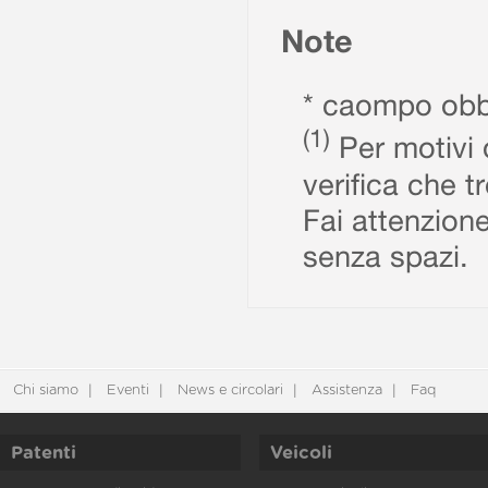
Note
* caompo obbl
(1)
Per motivi d
verifica che t
Fai attenzione
senza spazi.
Chi siamo
Eventi
News e circolari
Assistenza
Faq
Patenti
Veicoli