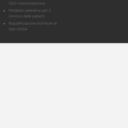
CED motorizzazione
Modalità operative per il
rinnovo delle patenti
Riqualificazione bombole di
tipo CNG4