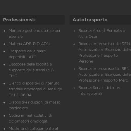
Professionisti
Autotrasporto
Manuale gestione utenze per
Ricerca Aree di Fermata e
agenzie
Nulla Osta
Materia ADR-RID-ADN
Ricerca Imprese Iscritte REN 
Autorizzate all'Esercizio della
Trasporto delle merci
Professione Trasporto
deperibili - ATP
Persone
Database delle località a
Ricerca Imprese iscritte REN 
supporto dei sistemi RDS
Autorizzate all'Esercizio della
TMC
Professione Trasporto Merci
Elenco dispositivi di ritenuta
Ricerca Servizi di Linea
stradale omologati ai sensi del
Interregionali
DM 21.06.04
Dispositivi riduzioni di massa
particolato
Codici immatricolativi di
ciclomotori omologati
Modalità di collegamento al