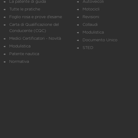
La patente di guida
Autoveicoli
Tutte le pratiche
Motocicli
Foglio rosa e prove d’esame
Revisioni
Carta di Qualificazione del
Collaudi
Conducente (CQC)
Modulistica
Medici Certificatori - Novità
Documento Unico
Modulistica
STED
Patente nautica
Normativa