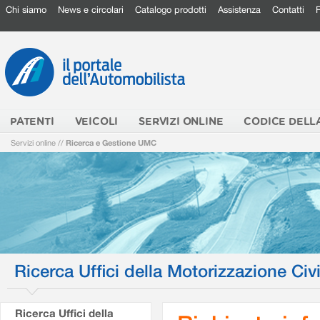
Chi siamo
News e circolari
Catalogo prodotti
Assistenza
Contatti
PATENTI
VEICOLI
SERVIZI ONLINE
CODICE DELL
Servizi online
//
Ricerca e Gestione UMC
Ricerca Uffici della Motorizzazione Civi
Ricerca Uffici della