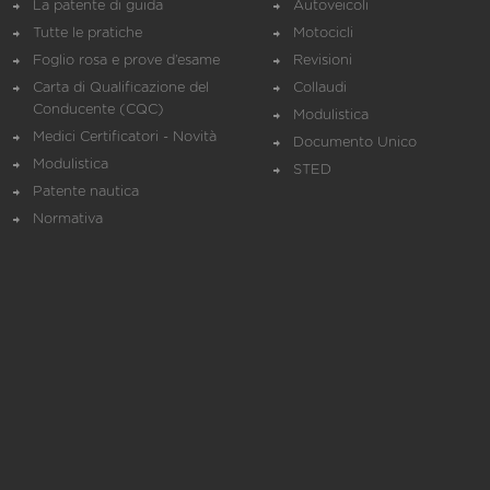
La patente di guida
Autoveicoli
Tutte le pratiche
Motocicli
Foglio rosa e prove d’esame
Revisioni
Carta di Qualificazione del
Collaudi
Conducente (CQC)
Modulistica
Medici Certificatori - Novità
Documento Unico
Modulistica
STED
Patente nautica
Normativa