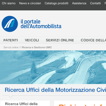
Chi siamo
News e circolari
Catalogo prodotti
Assistenza
Contatti
PATENTI
VEICOLI
SERVIZI ONLINE
CODICE DELL
Servizi online
//
Ricerca e Gestione UMC
Ricerca Uffici della Motorizzazione Civi
Ricerca Uffici della