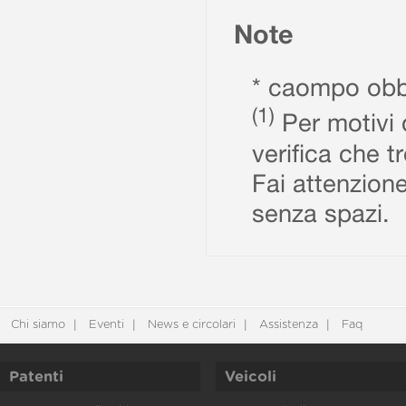
Note
* caompo obbl
(1)
Per motivi d
verifica che t
Fai attenzione
senza spazi.
Chi siamo
Eventi
News e circolari
Assistenza
Faq
Patenti
Veicoli