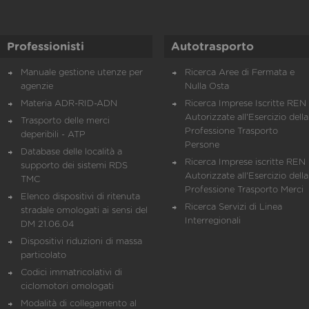
Professionisti
Autotrasporto
Manuale gestione utenze per
Ricerca Aree di Fermata e
agenzie
Nulla Osta
Materia ADR-RID-ADN
Ricerca Imprese Iscritte REN 
Autorizzate all'Esercizio della
Trasporto delle merci
Professione Trasporto
deperibili - ATP
Persone
Database delle località a
Ricerca Imprese iscritte REN 
supporto dei sistemi RDS
Autorizzate all'Esercizio della
TMC
Professione Trasporto Merci
Elenco dispositivi di ritenuta
Ricerca Servizi di Linea
stradale omologati ai sensi del
Interregionali
DM 21.06.04
Dispositivi riduzioni di massa
particolato
Codici immatricolativi di
ciclomotori omologati
Modalità di collegamento al