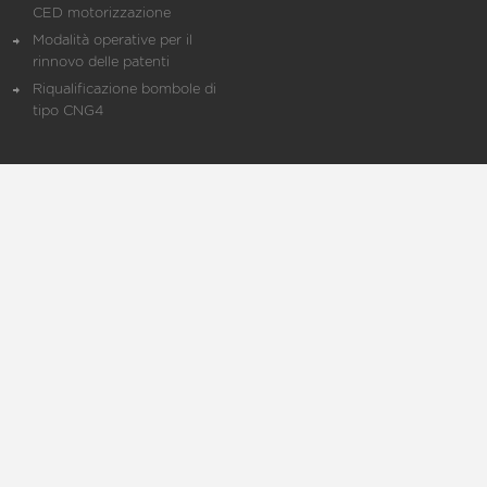
CED motorizzazione
Modalità operative per il
rinnovo delle patenti
Riqualificazione bombole di
tipo CNG4