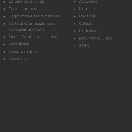
La patente di guida
Autoveicoli
Tutte le pratiche
Motocicli
Foglio rosa e prove d’esame
Revisioni
Carta di Qualificazione del
Collaudi
Conducente (CQC)
Modulistica
Medici Certificatori - Novità
Documento Unico
Modulistica
STED
Patente nautica
Normativa