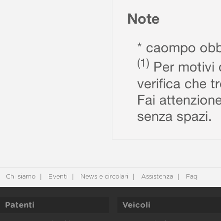
Note
* caompo obbl
(1)
Per motivi d
verifica che t
Fai attenzione
senza spazi.
Chi siamo
Eventi
News e circolari
Assistenza
Faq
Patenti
Veicoli