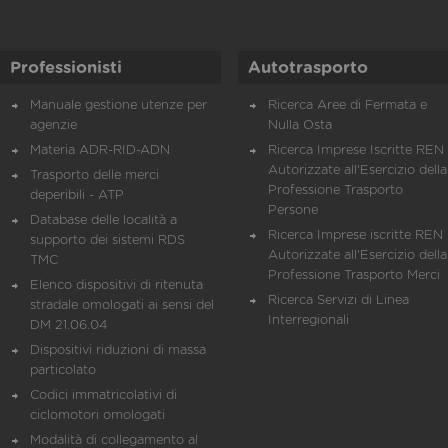
Professionisti
Autotrasporto
Manuale gestione utenze per
Ricerca Aree di Fermata e
agenzie
Nulla Osta
Materia ADR-RID-ADN
Ricerca Imprese Iscritte REN 
Autorizzate all'Esercizio della
Trasporto delle merci
Professione Trasporto
deperibili - ATP
Persone
Database delle località a
Ricerca Imprese iscritte REN 
supporto dei sistemi RDS
Autorizzate all'Esercizio della
TMC
Professione Trasporto Merci
Elenco dispositivi di ritenuta
Ricerca Servizi di Linea
stradale omologati ai sensi del
Interregionali
DM 21.06.04
Dispositivi riduzioni di massa
particolato
Codici immatricolativi di
ciclomotori omologati
Modalità di collegamento al