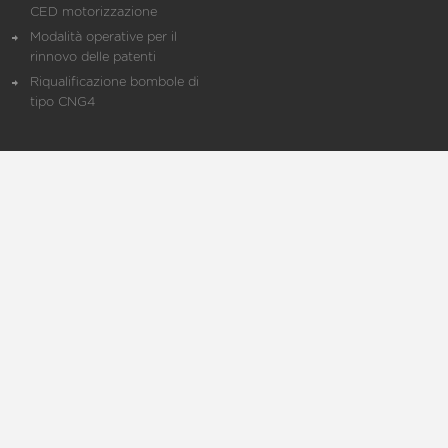
CED motorizzazione
Modalità operative per il
rinnovo delle patenti
Riqualificazione bombole di
tipo CNG4