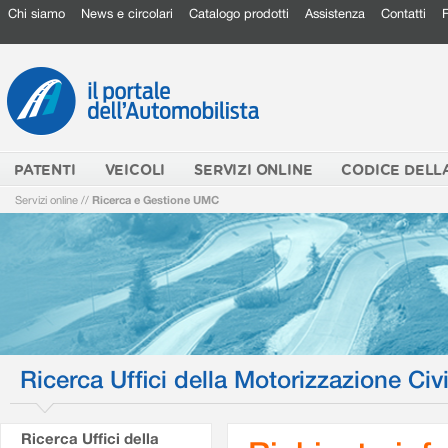
Chi siamo
News e circolari
Catalogo prodotti
Assistenza
Contatti
PATENTI
VEICOLI
SERVIZI ONLINE
CODICE DELL
Servizi online
//
Ricerca e Gestione UMC
Ricerca Uffici della Motorizzazione Civi
Ricerca Uffici della