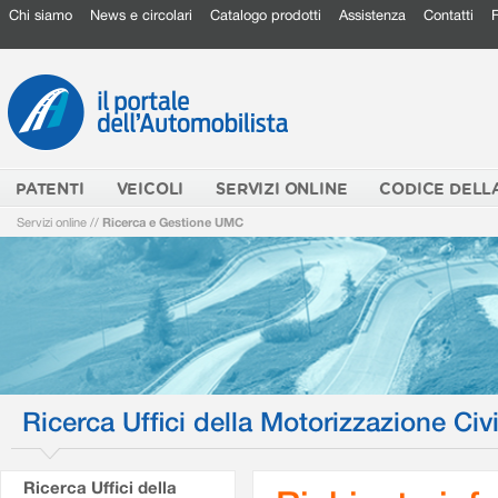
Chi siamo
News e circolari
Catalogo prodotti
Assistenza
Contatti
PATENTI
VEICOLI
SERVIZI ONLINE
CODICE DELL
Servizi online
//
Ricerca e Gestione UMC
Ricerca Uffici della Motorizzazione Civi
Ricerca Uffici della