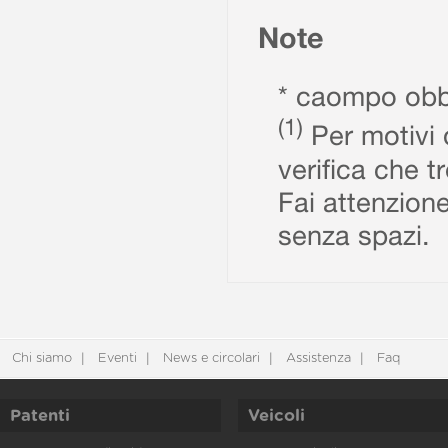
Note
* caompo obbl
(1)
Per motivi d
verifica che t
Fai attenzione
senza spazi.
Chi siamo
Eventi
News e circolari
Assistenza
Faq
Patenti
Veicoli