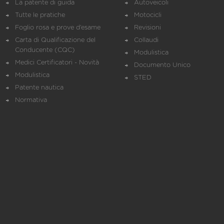
La patente di guida
Autoveicoli
Tutte le pratiche
Motocicli
Foglio rosa e prove d’esame
Revisioni
Carta di Qualificazione del
Collaudi
Conducente (CQC)
Modulistica
Medici Certificatori - Novità
Documento Unico
Modulistica
STED
Patente nautica
Normativa