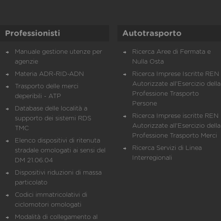
Professionisti
Autotrasporto
Manuale gestione utenze per
Ricerca Aree di Fermata e
agenzie
Nulla Osta
Materia ADR-RID-ADN
Ricerca Imprese Iscritte REN 
Autorizzate all'Esercizio della
Trasporto delle merci
Professione Trasporto
deperibili - ATP
Persone
Database delle località a
Ricerca Imprese iscritte REN 
supporto dei sistemi RDS
Autorizzate all'Esercizio della
TMC
Professione Trasporto Merci
Elenco dispositivi di ritenuta
Ricerca Servizi di Linea
stradale omologati ai sensi del
Interregionali
DM 21.06.04
Dispositivi riduzioni di massa
particolato
Codici immatricolativi di
ciclomotori omologati
Modalità di collegamento al