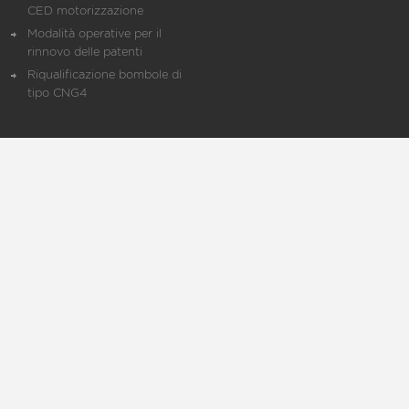
CED motorizzazione
Modalità operative per il
rinnovo delle patenti
Riqualificazione bombole di
tipo CNG4