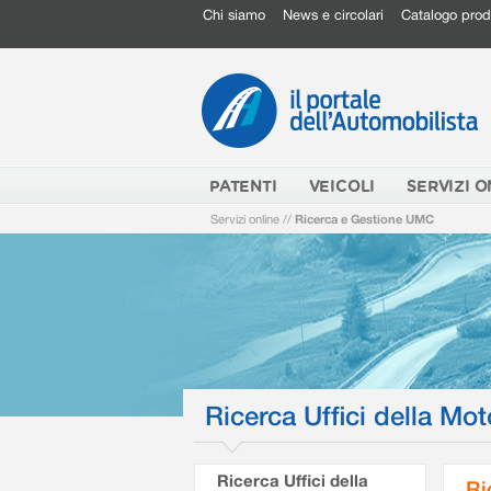
Chi siamo
News e circolari
Catalogo prod
PATENTI
VEICOLI
SERVIZI O
Servizi online
//
Ricerca e Gestione UMC
Ricerca Uffici della Mot
Ricerca Uffici della
Ri