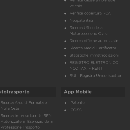
Verifica classe ambientale
veicolo
Verifica copertura RCA
Neopatentati
Ricerca Uffici della
Motorizzazione Civile
Ricerca officine autorizzate
Ricerca Medici Certificatori
Statistiche immatricolazioni
REGISTRO ELETTRONICO
NCC TAXI – RENT
RUI - Registro Unico Ispettori
utotrasporto
App Mobile
Ricerca Aree di Fermata e
iPatente
Nulla Osta
iCCISS
Ricerca Imprese Iscritte REN -
Autorizzate all'Esercizio della
Professione Trasporto