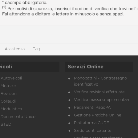
* caompo obbligatorio.
(1)
Per motivi di sicurezza, inserisci il codice di verifica che trovi nel
Fai attenzione a digitare le lettere in minuscolo e senza spazi.
Assistenza
Faq
icoli
Servizi Online
Autoveicoli
Monopattini - Contrassegno
identificativo
Motocicli
Verifica revisioni effettuate
Revisioni
Verifica massa supplementare
Collaudi
Pagamenti PagoPA
Modulistica
Gestione Pratiche Online
Documento Unico
Piattaforma CUDE
STED
Saldo punti patente