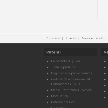
Chi siamo
Eventi
News e circolari
Patenti
Ve
La patente di guida
Tutte le pratiche
Foglio rosa e prove d’esame
Carta di Qualificazione del
Conducente (CQC)
Medici Certificatori - Novità
Modulistica
Patente nautica