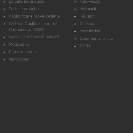
La patente di guida
Autoveicoli
Tutte le pratiche
Motocicli
Foglio rosa e prove d’esame
Revisioni
Carta di Qualificazione del
Collaudi
Conducente (CQC)
Modulistica
Medici Certificatori - Novità
Documento Unico
Modulistica
STED
Patente nautica
Normativa