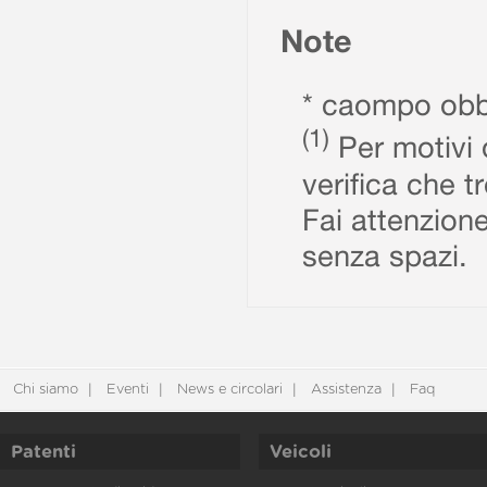
Note
* caompo obbl
(1)
Per motivi d
verifica che t
Fai attenzione
senza spazi.
Chi siamo
Eventi
News e circolari
Assistenza
Faq
Patenti
Veicoli