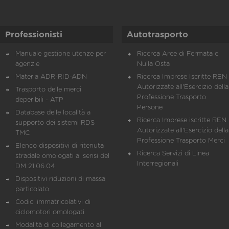
Professionisti
Autotrasporto
Manuale gestione utenze per
Ricerca Aree di Fermata e
agenzie
Nulla Osta
Materia ADR-RID-ADN
Ricerca Imprese Iscritte REN 
Autorizzate all'Esercizio della
Trasporto delle merci
Professione Trasporto
deperibili - ATP
Persone
Database delle località a
Ricerca Imprese iscritte REN 
supporto dei sistemi RDS
Autorizzate all'Esercizio della
TMC
Professione Trasporto Merci
Elenco dispositivi di ritenuta
Ricerca Servizi di Linea
stradale omologati ai sensi del
Interregionali
DM 21.06.04
Dispositivi riduzioni di massa
particolato
Codici immatricolativi di
ciclomotori omologati
Modalità di collegamento al