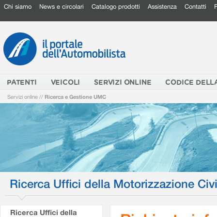
Chi siamo
News e circolari
Catalogo prodotti
Assistenza
Contatti
PATENTI
VEICOLI
SERVIZI ONLINE
CODICE DELL
Servizi online
//
Ricerca e Gestione UMC
Ricerca Uffici della Motorizzazione Civi
Ricerca Uffici della