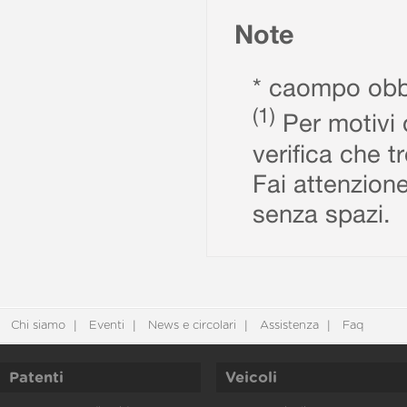
Note
* caompo obbl
(1)
Per motivi d
verifica che t
Fai attenzione
senza spazi.
Chi siamo
Eventi
News e circolari
Assistenza
Faq
Patenti
Veicoli