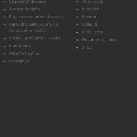
La patente di guida
Autoveicoli
Tutte le pratiche
Motocicli
Foglio rosa e prove d’esame
Revisioni
Carta di Qualificazione del
Collaudi
Conducente (CQC)
Modulistica
Medici Certificatori - Novità
Documento Unico
Modulistica
STED
Patente nautica
Normativa