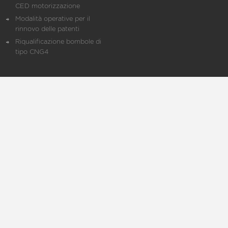
CED motorizzazione
Modalità operative per il
rinnovo delle patenti
Riqualificazione bombole di
tipo CNG4