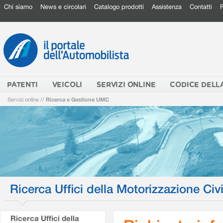
Chi siamo
News e circolari
Catalogo prodotti
Assistenza
Contatti
PATENTI
VEICOLI
SERVIZI ONLINE
CODICE DELL
Servizi online
//
Ricerca e Gestione UMC
Ricerca Uffici della Motorizzazione Civi
Ricerca Uffici della