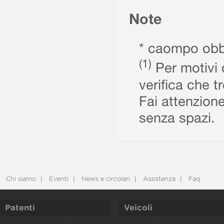
Note
* caompo obbl
(1)
Per motivi d
verifica che t
Fai attenzione
senza spazi.
Chi siamo
Eventi
News e circolari
Assistenza
Faq
Patenti
Veicoli