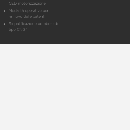
CED motorizzazione
Modalità operative per il
rinnovo delle patenti
Riqualificazione bombole di
tipo CNG4