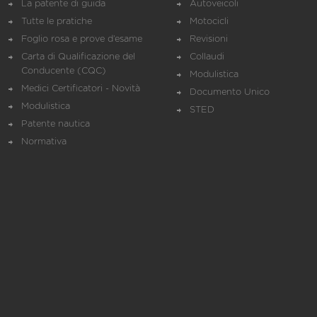
La patente di guida
Autoveicoli
Tutte le pratiche
Motocicli
Foglio rosa e prove d’esame
Revisioni
Carta di Qualificazione del
Collaudi
Conducente (CQC)
Modulistica
Medici Certificatori - Novità
Documento Unico
Modulistica
STED
Patente nautica
Normativa