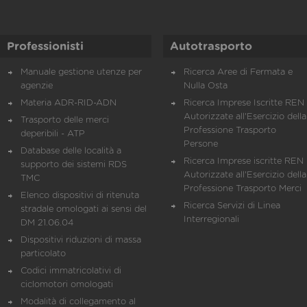
Professionisti
Autotrasporto
Manuale gestione utenze per
Ricerca Aree di Fermata e
agenzie
Nulla Osta
Materia ADR-RID-ADN
Ricerca Imprese Iscritte REN 
Autorizzate all'Esercizio della
Trasporto delle merci
Professione Trasporto
deperibili - ATP
Persone
Database delle località a
Ricerca Imprese iscritte REN 
supporto dei sistemi RDS
Autorizzate all'Esercizio della
TMC
Professione Trasporto Merci
Elenco dispositivi di ritenuta
Ricerca Servizi di Linea
stradale omologati ai sensi del
Interregionali
DM 21.06.04
Dispositivi riduzioni di massa
particolato
Codici immatricolativi di
ciclomotori omologati
Modalità di collegamento al