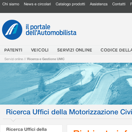
Chi siamo
News e circolari
Catalogo prodotti
Assistenza
Contatti
PATENTI
VEICOLI
SERVIZI ONLINE
CODICE DELL
Servizi online
//
Ricerca e Gestione UMC
Ricerca Uffici della Motorizzazione Civi
Ricerca Uffici della