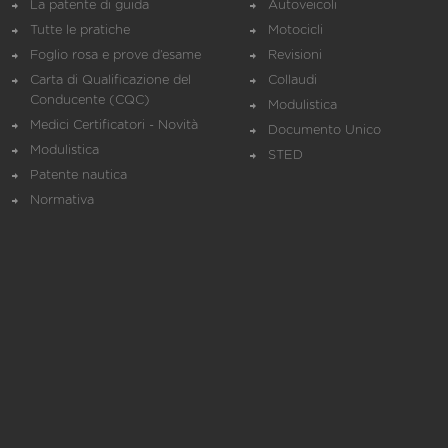
La patente di guida
Autoveicoli
Tutte le pratiche
Motocicli
Foglio rosa e prove d’esame
Revisioni
Carta di Qualificazione del
Collaudi
Conducente (CQC)
Modulistica
Medici Certificatori - Novità
Documento Unico
Modulistica
STED
Patente nautica
Normativa