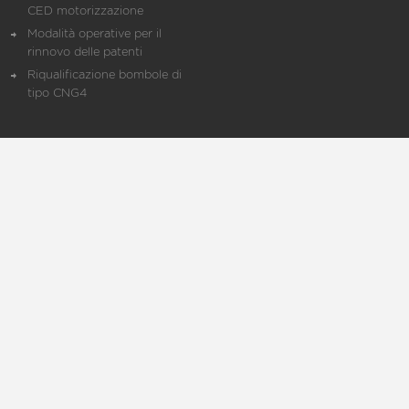
CED motorizzazione
Modalità operative per il
rinnovo delle patenti
Riqualificazione bombole di
tipo CNG4