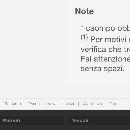
Note
* caompo obbl
(1)
Per motivi d
verifica che t
Fai attenzione
senza spazi.
Chi siamo
Eventi
News e circolari
Assistenza
Faq
Patenti
Veicoli