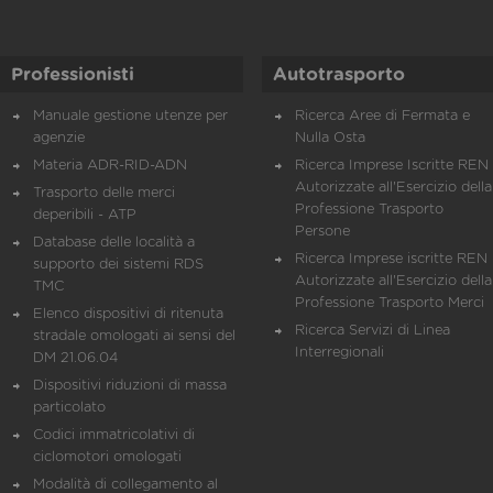
Professionisti
Autotrasporto
Manuale gestione utenze per
Ricerca Aree di Fermata e
agenzie
Nulla Osta
Materia ADR-RID-ADN
Ricerca Imprese Iscritte REN 
Autorizzate all'Esercizio della
Trasporto delle merci
Professione Trasporto
deperibili - ATP
Persone
Database delle località a
Ricerca Imprese iscritte REN 
supporto dei sistemi RDS
Autorizzate all'Esercizio della
TMC
Professione Trasporto Merci
Elenco dispositivi di ritenuta
Ricerca Servizi di Linea
stradale omologati ai sensi del
Interregionali
DM 21.06.04
Dispositivi riduzioni di massa
particolato
Codici immatricolativi di
ciclomotori omologati
Modalità di collegamento al