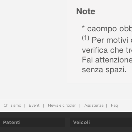
Note
* caompo obbl
(1)
Per motivi d
verifica che t
Fai attenzione
senza spazi.
Chi siamo
Eventi
News e circolari
Assistenza
Faq
Patenti
Veicoli