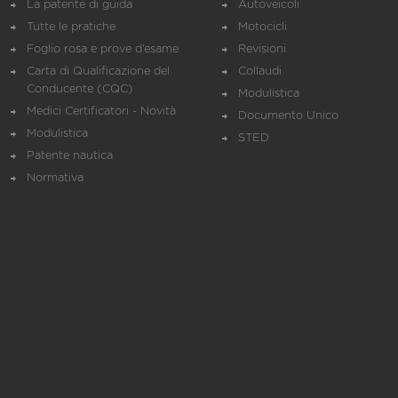
La patente di guida
Autoveicoli
Tutte le pratiche
Motocicli
Foglio rosa e prove d’esame
Revisioni
Carta di Qualificazione del
Collaudi
Conducente (CQC)
Modulistica
Medici Certificatori - Novità
Documento Unico
Modulistica
STED
Patente nautica
Normativa