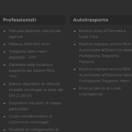
Professionisti
Autotrasporto
Manuale gestione utenze per
Ricerca Aree di Fermata e
agenzie
Nulla Osta
Materia ADR-RID-ADN
Ricerca Imprese Iscritte REN 
Autorizzate all'Esercizio della
Trasporto delle merci
Professione Trasporto
deperibili - ATP
Persone
Database delle località a
Ricerca Imprese iscritte REN 
supporto dei sistemi RDS
Autorizzate all'Esercizio della
TMC
Professione Trasporto Merci
Elenco dispositivi di ritenuta
Ricerca Servizi di Linea
stradale omologati ai sensi del
Interregionali
DM 21.06.04
Dispositivi riduzioni di massa
particolato
Codici immatricolativi di
ciclomotori omologati
Modalità di collegamento al