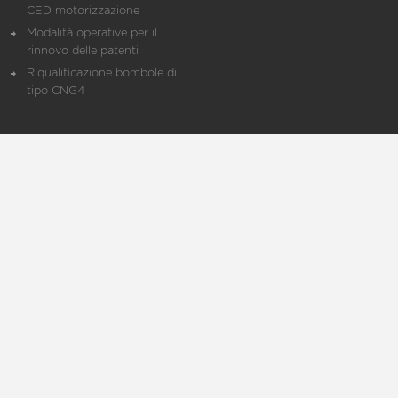
CED motorizzazione
Modalità operative per il
rinnovo delle patenti
Riqualificazione bombole di
tipo CNG4