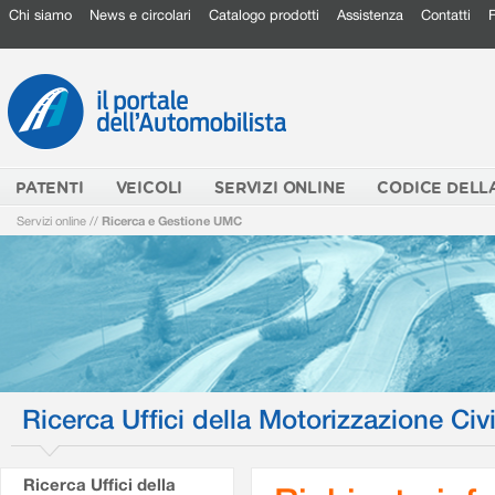
Chi siamo
News e circolari
Catalogo prodotti
Assistenza
Contatti
PATENTI
VEICOLI
SERVIZI ONLINE
CODICE DELL
Servizi online
//
Ricerca e Gestione UMC
Ricerca Uffici della Motorizzazione Civi
Ricerca Uffici della