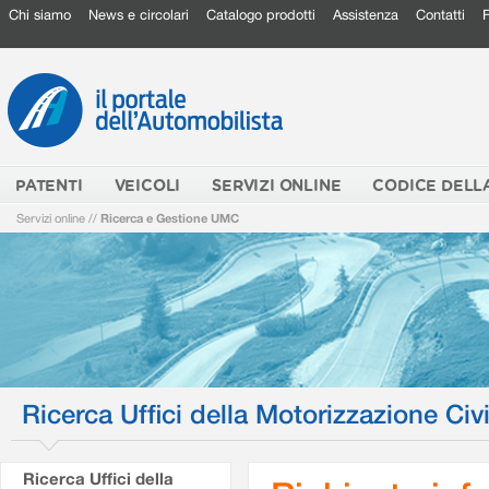
Chi siamo
News e circolari
Catalogo prodotti
Assistenza
Contatti
PATENTI
VEICOLI
SERVIZI ONLINE
CODICE DELL
Servizi online
//
Ricerca e Gestione UMC
Ricerca Uffici della Motorizzazione Civi
Ricerca Uffici della