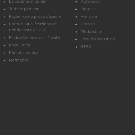
La patente di guida
Autoveicoli
Tutte le pratiche
Motocicli
Foglio rosa e prove d’esame
Revisioni
Carta di Qualificazione del
Collaudi
Conducente (CQC)
Modulistica
Medici Certificatori - Novità
Documento Unico
Modulistica
STED
Patente nautica
Normativa