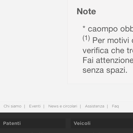
Note
* caompo obbl
(1)
Per motivi d
verifica che t
Fai attenzione
senza spazi.
Chi siamo
Eventi
News e circolari
Assistenza
Faq
Patenti
Veicoli