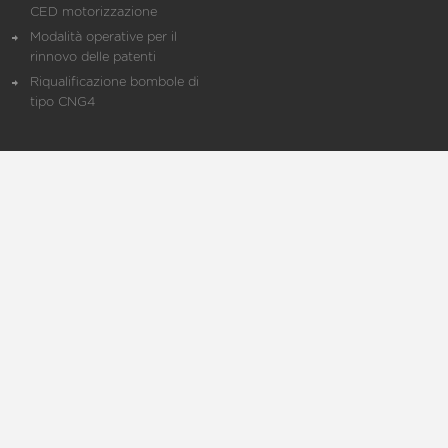
CED motorizzazione
Modalità operative per il
rinnovo delle patenti
Riqualificazione bombole di
tipo CNG4