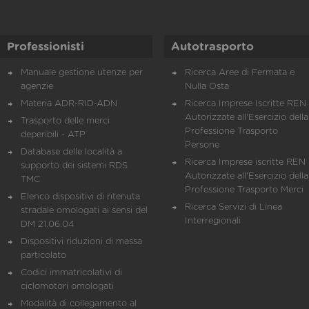
Professionisti
Autotrasporto
Manuale gestione utenze per
Ricerca Aree di Fermata e
agenzie
Nulla Osta
Materia ADR-RID-ADN
Ricerca Imprese Iscritte REN 
Autorizzate all'Esercizio della
Trasporto delle merci
Professione Trasporto
deperibili - ATP
Persone
Database delle località a
Ricerca Imprese iscritte REN 
supporto dei sistemi RDS
Autorizzate all'Esercizio della
TMC
Professione Trasporto Merci
Elenco dispositivi di ritenuta
Ricerca Servizi di Linea
stradale omologati ai sensi del
Interregionali
DM 21.06.04
Dispositivi riduzioni di massa
particolato
Codici immatricolativi di
ciclomotori omologati
Modalità di collegamento al