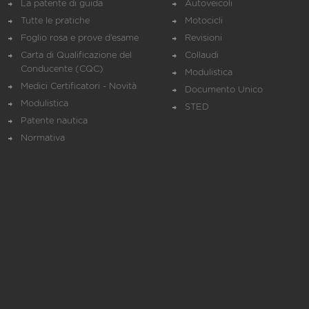
La patente di guida
Autoveicoli
Tutte le pratiche
Motocicli
Foglio rosa e prove d’esame
Revisioni
Carta di Qualificazione del
Collaudi
Conducente (CQC)
Modulistica
Medici Certificatori - Novità
Documento Unico
Modulistica
STED
Patente nautica
Normativa