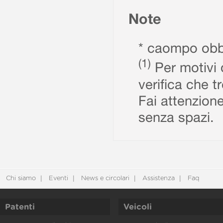
Note
* caompo obbl
(1)
Per motivi d
verifica che t
Fai attenzione
senza spazi.
Chi siamo
Eventi
News e circolari
Assistenza
Faq
Patenti
Veicoli