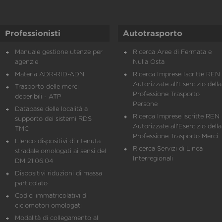
Professionisti
Autotrasporto
Manuale gestione utenze per
Ricerca Aree di Fermata e
agenzie
Nulla Osta
Materia ADR-RID-ADN
Ricerca Imprese Iscritte REN 
Autorizzate all'Esercizio della
Trasporto delle merci
Professione Trasporto
deperibili - ATP
Persone
Database delle località a
Ricerca Imprese iscritte REN 
supporto dei sistemi RDS
Autorizzate all'Esercizio della
TMC
Professione Trasporto Merci
Elenco dispositivi di ritenuta
Ricerca Servizi di Linea
stradale omologati ai sensi del
Interregionali
DM 21.06.04
Dispositivi riduzioni di massa
particolato
Codici immatricolativi di
ciclomotori omologati
Modalità di collegamento al