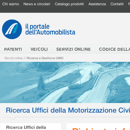
Chi siamo
News e circolari
Catalogo prodotti
Assistenza
Contatti
PATENTI
VEICOLI
SERVIZI ONLINE
CODICE DELL
Servizi online
//
Ricerca e Gestione UMC
Ricerca Uffici della Motorizzazione Civi
Ricerca Uffici della