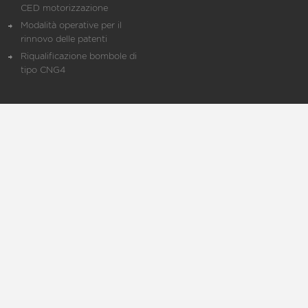
CED motorizzazione
Modalità operative per il
rinnovo delle patenti
Riqualificazione bombole di
tipo CNG4