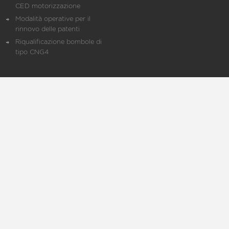
CED motorizzazione
Modalità operative per il
rinnovo delle patenti
Riqualificazione bombole di
tipo CNG4