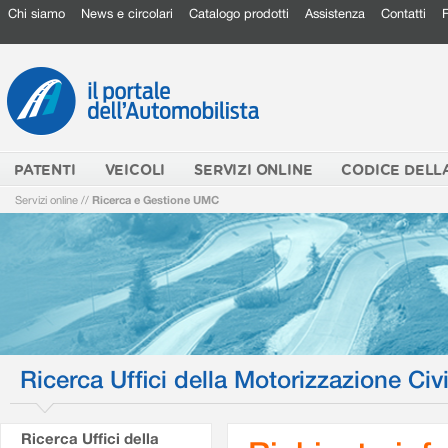
Chi siamo
News e circolari
Catalogo prodotti
Assistenza
Contatti
PATENTI
VEICOLI
SERVIZI ONLINE
CODICE DELL
Servizi online
//
Ricerca e Gestione UMC
Ricerca Uffici della Motorizzazione Civi
Ricerca Uffici della