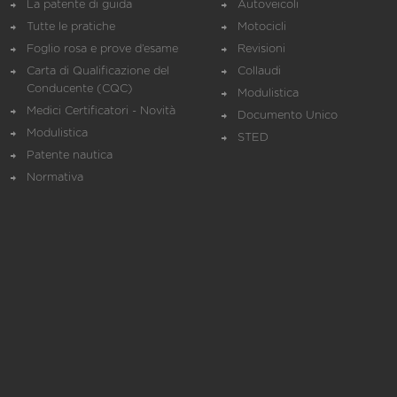
La patente di guida
Autoveicoli
Tutte le pratiche
Motocicli
Foglio rosa e prove d’esame
Revisioni
Carta di Qualificazione del
Collaudi
Conducente (CQC)
Modulistica
Medici Certificatori - Novità
Documento Unico
Modulistica
STED
Patente nautica
Normativa