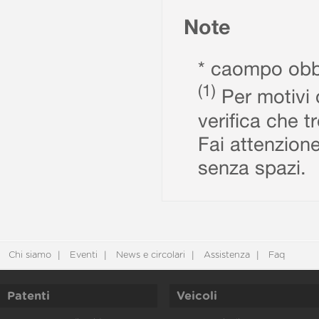
Note
* caompo obbl
(1)
Per motivi d
verifica che t
Fai attenzione
senza spazi.
Chi siamo
Eventi
News e circolari
Assistenza
Faq
Patenti
Veicoli