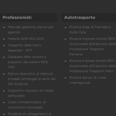
Professionisti
Autotrasporto
Manuale gestione utenze per
Ricerca Aree di Fermata e
agenzie
Nulla Osta
Materia ADR-RID-ADN
Ricerca Imprese Iscritte REN 
Autorizzate all'Esercizio della
Trasporto delle merci
Professione Trasporto
deperibili - ATP
Persone
Database delle località a
Ricerca Imprese iscritte REN 
supporto dei sistemi RDS
Autorizzate all'Esercizio della
TMC
Professione Trasporto Merci
Elenco dispositivi di ritenuta
Ricerca Servizi di Linea
stradale omologati ai sensi del
Interregionali
DM 21.06.04
Dispositivi riduzioni di massa
particolato
Codici immatricolativi di
ciclomotori omologati
Modalità di collegamento al