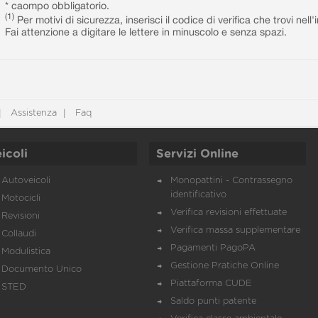
* caompo obbligatorio.
(1)
Per motivi di sicurezza, inserisci il codice di verifica che trovi nel
Fai attenzione a digitare le lettere in minuscolo e senza spazi.
Assistenza
Faq
icoli
Servizi Online
Autoveicoli
Monopattini - Contrassegno
identificativo
Motocicli
Verifica revisioni effettuate
Revisioni
Verifica massa supplementare
Collaudi
Pagamenti PagoPA
Modulistica
Gestione Pratiche Online
Documento Unico
Piattaforma CUDE
STED
Saldo punti patente