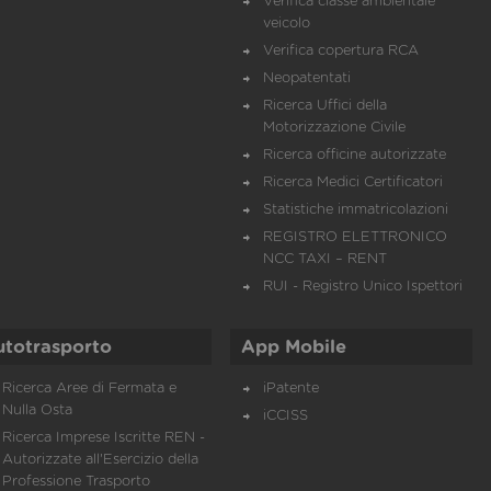
Verifica classe ambientale
veicolo
Verifica copertura RCA
Neopatentati
Ricerca Uffici della
Motorizzazione Civile
Ricerca officine autorizzate
Ricerca Medici Certificatori
Statistiche immatricolazioni
REGISTRO ELETTRONICO
NCC TAXI – RENT
RUI - Registro Unico Ispettori
utotrasporto
App Mobile
Ricerca Aree di Fermata e
iPatente
Nulla Osta
iCCISS
Ricerca Imprese Iscritte REN -
Autorizzate all'Esercizio della
Professione Trasporto