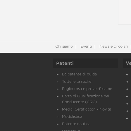
Chi siamo
Eventi
News e circolari
Patenti
Ve
La patente di guida
Tutte le pratiche
Foglio rosa e prove d’esame
Carta di Qualificazione del
Conducente (CQC)
Medici Certificatori - Novità
Modulistica
Patente nautica