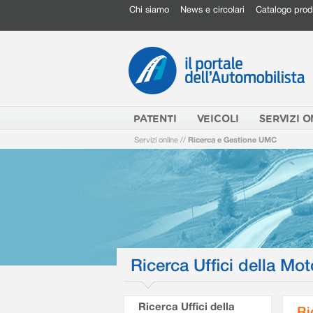
Chi siamo
News e circolari
Catalogo prod
PATENTI
VEICOLI
SERVIZI O
Servizi online
//
Ricerca e Gestione UMC
Ricerca Uffici della Mot
Ricerca Uffici della
Ri