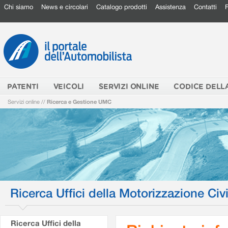
Chi siamo
News e circolari
Catalogo prodotti
Assistenza
Contatti
PATENTI
VEICOLI
SERVIZI ONLINE
CODICE DELL
Servizi online
//
Ricerca e Gestione UMC
Ricerca Uffici della Motorizzazione Civi
Ricerca Uffici della