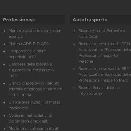
Professionisti
Autotrasporto
Manuale gestione utenze per
Ricerca Aree di Fermata e
agenzie
Nulla Osta
Materia ADR-RID-ADN
Ricerca Imprese Iscritte REN 
Autorizzate all'Esercizio della
Trasporto delle merci
Professione Trasporto
deperibili - ATP
Persone
Database delle località a
Ricerca Imprese iscritte REN 
supporto dei sistemi RDS
Autorizzate all'Esercizio della
TMC
Professione Trasporto Merci
Elenco dispositivi di ritenuta
Ricerca Servizi di Linea
stradale omologati ai sensi del
Interregionali
DM 21.06.04
Dispositivi riduzioni di massa
particolato
Codici immatricolativi di
ciclomotori omologati
Modalità di collegamento al