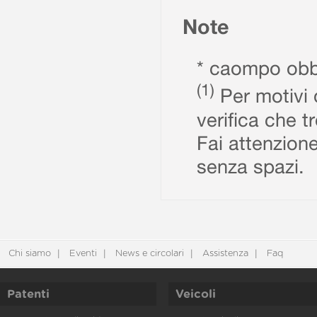
Note
* caompo obbl
(1)
Per motivi d
verifica che t
Fai attenzione
senza spazi.
Chi siamo
Eventi
News e circolari
Assistenza
Faq
Patenti
Veicoli