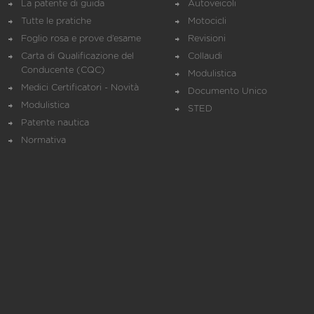
La patente di guida
Autoveicoli
Tutte le pratiche
Motocicli
Foglio rosa e prove d’esame
Revisioni
Carta di Qualificazione del
Collaudi
Conducente (CQC)
Modulistica
Medici Certificatori - Novità
Documento Unico
Modulistica
STED
Patente nautica
Normativa