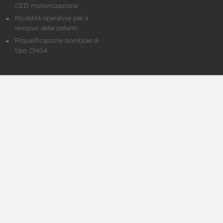
CED motorizzazione
Modalità operative per il
rinnovo delle patenti
Riqualificazione bombole di
tipo CNG4