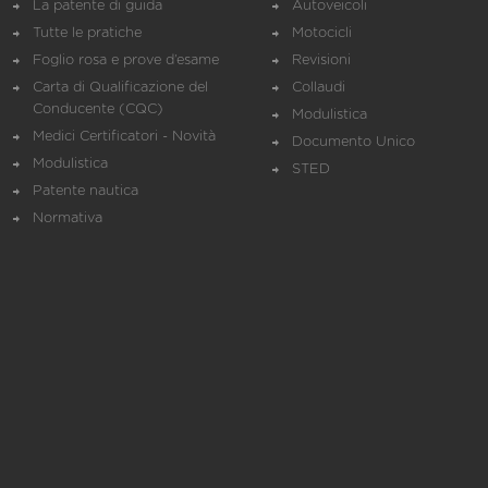
La patente di guida
Autoveicoli
Tutte le pratiche
Motocicli
Foglio rosa e prove d’esame
Revisioni
Carta di Qualificazione del
Collaudi
Conducente (CQC)
Modulistica
Medici Certificatori - Novità
Documento Unico
Modulistica
STED
Patente nautica
Normativa