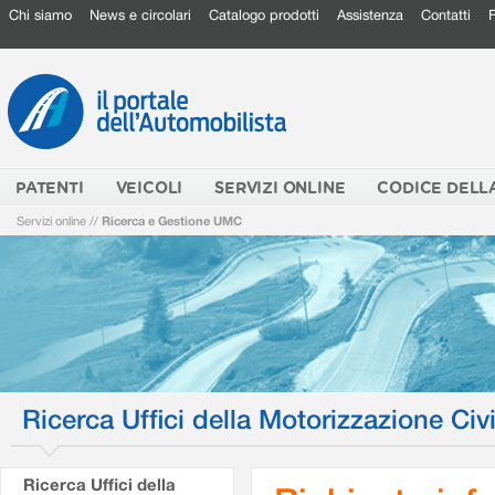
Chi siamo
News e circolari
Catalogo prodotti
Assistenza
Contatti
PATENTI
VEICOLI
SERVIZI ONLINE
CODICE DELL
Servizi online
//
Ricerca e Gestione UMC
Ricerca Uffici della Motorizzazione Civi
Ricerca Uffici della