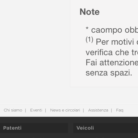
Note
* caompo obbl
(1)
Per motivi d
verifica che t
Fai attenzione
senza spazi.
Chi siamo
Eventi
News e circolari
Assistenza
Faq
Patenti
Veicoli