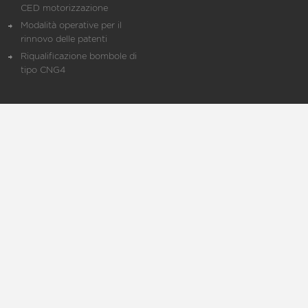
CED motorizzazione
Modalità operative per il
rinnovo delle patenti
Riqualificazione bombole di
tipo CNG4