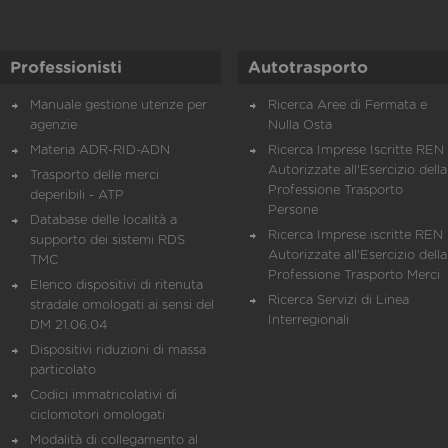
Professionisti
Autotrasporto
Manuale gestione utenze per
Ricerca Aree di Fermata e
agenzie
Nulla Osta
Materia ADR-RID-ADN
Ricerca Imprese Iscritte REN 
Autorizzate all'Esercizio della
Trasporto delle merci
Professione Trasporto
deperibili - ATP
Persone
Database delle località a
Ricerca Imprese iscritte REN 
supporto dei sistemi RDS
Autorizzate all'Esercizio della
TMC
Professione Trasporto Merci
Elenco dispositivi di ritenuta
Ricerca Servizi di Linea
stradale omologati ai sensi del
Interregionali
DM 21.06.04
Dispositivi riduzioni di massa
particolato
Codici immatricolativi di
ciclomotori omologati
Modalità di collegamento al