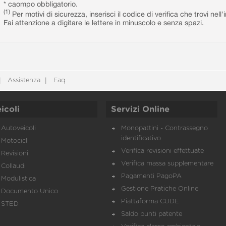
* caompo obbligatorio.
(1)
Per motivi di sicurezza, inserisci il codice di verifica che trovi nel
Fai attenzione a digitare le lettere in minuscolo e senza spazi.
Assistenza
Faq
icoli
Servizi Online
Autoveicoli
Monopattini - Contrassegno
identificativo
Motocicli
Verifica revisioni effettuate
Revisioni
Verifica massa supplementare
Collaudi
Pagamenti PagoPA
Modulistica
Gestione Pratiche Online
Documento Unico
Piattaforma CUDE
STED
Saldo punti patente