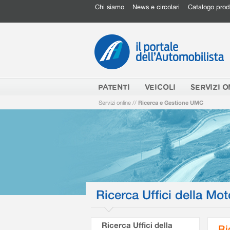
Chi siamo
News e circolari
Catalogo prod
PATENTI
VEICOLI
SERVIZI O
Servizi online
//
Ricerca e Gestione UMC
Ricerca Uffici della Mot
Ricerca Uffici della
Ri