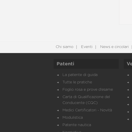
Chi siamo
Eventi
News e circolari
Patenti
Ve
La patente di guida
Tutte le pratiche
Foglio rosa e prove d’esame
Carta di Qualificazione del
Conducente (CQC)
Medici Certificatori - Novità
Modulistica
Patente nautica