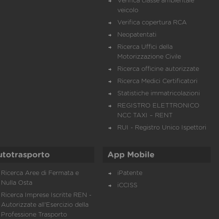
Verifica classe ambientale
veicolo
Verifica copertura RCA
Neopatentati
Ricerca Uffici della
Motorizzazione Civile
Ricerca officine autorizzate
Ricerca Medici Certificatori
Statistiche immatricolazioni
REGISTRO ELETTRONICO
NCC TAXI – RENT
RUI - Registro Unico Ispettori
utotrasporto
App Mobile
Ricerca Aree di Fermata e
iPatente
Nulla Osta
iCCISS
Ricerca Imprese Iscritte REN -
Autorizzate all'Esercizio della
Professione Trasporto